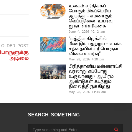
உலகம் சந்திக்கப்
போகும் மிகப்பெரிய
ஆபத்து – எமனாகும்
வெப்பநிலை உயர்வு ;
ஐ.நா. எச்சரிக்கை
June 4, 2026 10:12 am
“மத்திய கிழக்கில்
மீண்டும் பதற்றம் – உலக
OLDER POST
சந்தையில் எரிபொருள்
்பொருளுக்கு
விலை உயர்வு”
அடிமை
May 28, 2026 4:30 pm
பிரித்தானிய மன்னராட்சி
வரலாறு எப்போது
உருவானது? ஆயிரம்
ஆண்டுகள் கடந்தும்
நிலைத்திருக்கிறது
May 28, 2026 11:38 am
SEARCH SOMETHING