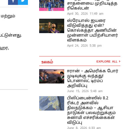
சாதனையை முறியடித்த
ரிகெல்டன்
April 30, 2026 11:49 am
மற்றும்
ஸ்ரேயாஸ் ஐயரை
விடுவித்தது ஏன்?
கொல்கத்தா அணியின்
முன்னாள் பயிற்சியாளர்
ட்டுள்ளது.
விளக்கம்
April 24, 2026 5:38 pm
மஹர,
உலகம்
EXPLORE ALL
ஈரான் – அமெரிக்க போர்
முடிவுக்கு வந்தது!
டொனால்ட் டிரம்ப்
அறிவிப்பு
June 15, 2026 5:48 am
பிலிப்பைன்ஸில் 8.2
ரிக்டர் அளவில்
நிலநடுக்கம் – ஆசியா
நாடுகள் பலவற்றுக்கும்
சுனாமி எச்சரிக்கைகள்
விடுப்பு
June 8, 2026 6:33 am