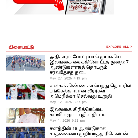
விளையாட்டு
EXPLORE ALL
அதிகாரப் போட்டியால் முடங்கிய
இலங்கை சைக்கிளோட்டத் துறை: 7
ஆண்டுகளாகத் தொடரும்
சர்வதேசத் தடை
May 27, 2026 4:19 pm
உலகக் கிண்ண கால்பந்து தொடரில்
பங்கேற்க ஈரான் வீரர்கள்
அமெரிக்கா செல்வது உறுதி
May 12, 2026 8:37 pm
இலங்கை கிரிக்கெட்டை
கட்டியெழுப்ப புதிய திட்டம்
May 1, 2026 6:28 pm
சனத்தின் 18 ஆண்டுகால
சாதனையை முறியடித்த ரிகெல்டன்