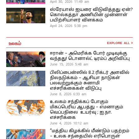
April 30, 2026 11:49 am
ஸ்ரேயாஸ் ஐயரை விடுவித்தது ஏன்?
கொல்கத்தா அணியின் முன்னாள்
பயிற்சியாளர் விளக்கம்
April 24, 2026 5:38 pm
உலகம்
EXPLORE ALL
ஈரான் – அமெரிக்க போர் முடிவுக்கு
வந்தது! டொனால்ட் டிரம்ப் அறிவிப்பு
June 15, 2026 5:48 am
பிலிப்பைன்ஸில் 8.2 ரிக்டர் அளவில்
நிலநடுக்கம் – ஆசியா நாடுகள்
பலவற்றுக்கும் சுனாமி
எச்சரிக்கைகள் விடுப்பு
June 8, 2026 6:33 am
உலகம் சந்திக்கப் போகும்
மிகப்பெரிய ஆபத்து – எமனாகும்
வெப்பநிலை உயர்வு ; ஐ.நா.
எச்சரிக்கை
June 4, 2026 10:12 am
“மத்திய கிழக்கில் மீண்டும் பதற்றம்
– உலக சந்தையில் எரிபொருள்