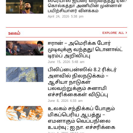
ஸ்ரேயாஸ் ஐயரை விடுவித்தது ஏன்?
கொல்கத்தா அணியின் முன்னாள்
பயிற்சியாளர் விளக்கம்
April 24, 2026 5:38 pm
உலகம்
EXPLORE ALL
ஈரான் – அமெரிக்க போர்
முடிவுக்கு வந்தது! டொனால்ட்
டிரம்ப் அறிவிப்பு
June 15, 2026 5:48 am
பிலிப்பைன்ஸில் 8.2 ரிக்டர்
அளவில் நிலநடுக்கம் –
ஆசியா நாடுகள்
பலவற்றுக்கும் சுனாமி
எச்சரிக்கைகள் விடுப்பு
June 8, 2026 6:33 am
உலகம் சந்திக்கப் போகும்
மிகப்பெரிய ஆபத்து –
எமனாகும் வெப்பநிலை
உயர்வு ; ஐ.நா. எச்சரிக்கை