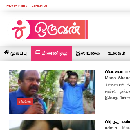
Privacy Policy
Contact Us
முகப்பு
மின்னிதழ்
இலங்கை
உலகம்
பிள்ளையான
Mano Shang
பிள்ளையான் சி
சுதந்திர முன்
இல்லாத பிரச்ச
இலங்கை
பிரித்தானி
admin
- Mar