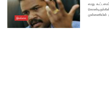
எமது கூட்டமைப
கொண்டிருக்கின்
முன்னணியின் த
இலங்கை