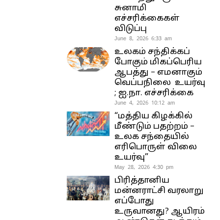
சுனாமி
எச்சரிக்கைகள்
விடுப்பு
June 8, 2026 6:33 am
உலகம் சந்திக்கப்
போகும் மிகப்பெரிய
ஆபத்து – எமனாகும்
வெப்பநிலை உயர்வு
; ஐ.நா. எச்சரிக்கை
June 4, 2026 10:12 am
“மத்திய கிழக்கில்
மீண்டும் பதற்றம் –
உலக சந்தையில்
எரிபொருள் விலை
உயர்வு”
May 28, 2026 4:30 pm
பிரித்தானிய
மன்னராட்சி வரலாறு
எப்போது
உருவானது? ஆயிரம்