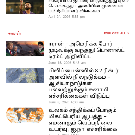
ஸ்ரேயாஸ் ஐயரை விடுவித்தது ஏன்?
கொல்கத்தா அணியின் முன்னாள்
பயிற்சியாளர் விளக்கம்
April 24, 2026 5:38 pm
உலகம்
EXPLORE ALL
ஈரான் – அமெரிக்க போர்
முடிவுக்கு வந்தது! டொனால்ட்
டிரம்ப் அறிவிப்பு
June 15, 2026 5:48 am
பிலிப்பைன்ஸில் 8.2 ரிக்டர்
அளவில் நிலநடுக்கம் –
ஆசியா நாடுகள்
பலவற்றுக்கும் சுனாமி
எச்சரிக்கைகள் விடுப்பு
June 8, 2026 6:33 am
உலகம் சந்திக்கப் போகும்
மிகப்பெரிய ஆபத்து –
எமனாகும் வெப்பநிலை
உயர்வு ; ஐ.நா. எச்சரிக்கை