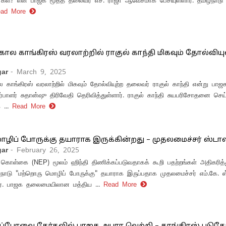
ர்கள்? என பாஜக மூத்த தலைவர் எச். ராஜா ஆவேசமாக பேசியுள்ளார். தமிழ்நாடு 
ead More
ால காங்கிரஸ் வரலாற்றில் ராகுல் காந்தி மிகவும் தோல்வி
ar
- March 9, 2025
காங்கிரஸ் வரலாற்றில் மிகவும் தோல்வியுற்ற தலைவர் ராகுல் காந்தி என்று பா
பாளர் சுதான்ஷு திரிவேதி தெரிவித்துள்ளார். ராகுல் காந்தி சுயபரிசோதனை செய்த
...
Read More
ழிப் போருக்கு தயாராக இருக்கின்றது – முதலமைச்சர் ஸ்டா
ar
- February 26, 2025
 கொள்கை (NEP) மூலம் ஹிந்தி திணிக்கப்படுவதாகக் கூறி பதற்றங்கள் அதிகரித்த
ழ்நாடு "மற்றொரு மொழிப் போருக்கு" தயாராக இருப்பதாக முதலமைச்சர் எம்.கே. ஸ
ார். பாஜக தலைமையிலான மத்திய ...
Read More