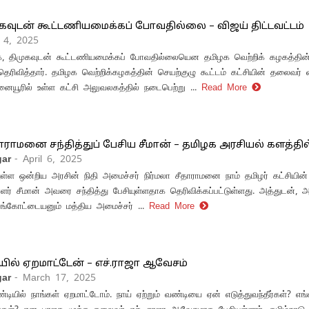
கவுடன் கூட்டணியமைக்கப் போவதில்லை – விஜய் திட்டவட்டம்
y 4, 2025
ஜக, திமுகவுடன் கூட்டணியமைக்கப் போவதில்லையென தமிழக வெற்றிக் கழகத்தின
ெரிவித்தார். தமிழக வெற்றிக்கழகத்தின் செயற்குழு கூட்டம் கட்சியின் தலைவர் 
யூரில் உள்ள கட்சி அலுவலகத்தில் நடைபெற்று ...
Read More
தாராமனை சந்தித்துப் பேசிய சீமான் – தமிழக அரசியல் களத்தில்
ar
- April 6, 2025
்ள ஒன்றிய அரசின் நிதி அமைச்சர் நிர்மலா சீதாராமனை நாம் தமிழர் கட்சியி
ளர் சீமான் அவரை சந்தித்து பேசியுள்ளதாக தெரிவிக்கப்பட்டுள்ளது. அத்துடன், 
கோட்டையனும் மத்திய அமைச்சர் ...
Read More
யில் ஏறமாட்டேன் – எச்.ராஜா ஆவேசம்
ar
- March 17, 2025
ண்டியில் நாங்கள் ஏறமாட்டோம். நாய் ஏற்றும் வண்டியை ஏன் எடுத்துவந்தீர்கள்? எ