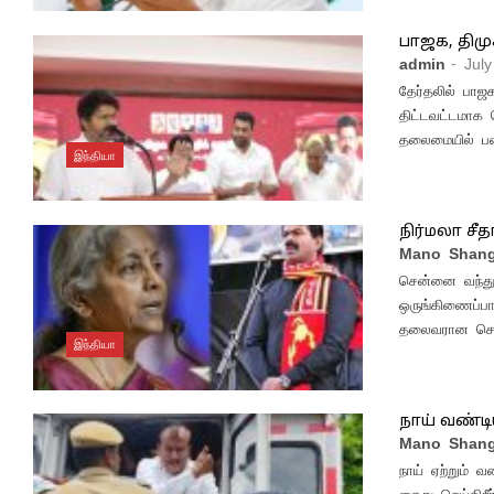
பாஜக, திமு
admin
- Jul
தேர்தலில் பா
திட்டவட்டமாக த
தலைமையில் பனை
இந்தியா
நிர்மலா சீ
Mano Shang
சென்னை வந்துள
ஒருங்கிணைப்பா
தலைவரான செங்
இந்தியா
நாய் வண்டி
Mano Shang
நாய் ஏற்றும் வ