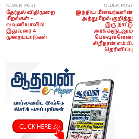
NEWER POST
OLDER POST
தேர்தல் விதிமுறை
இந்திய மீனவர்களின்
மீறல்கள் –
அத்துமீறல் குறித்து
வவுனியாவில்
இரு நாட்டு
இதுவரை 4
அரசுகளுடனும்
முறைப்பாடுகள்
பேசவுள்ளேன்:
சிறீதரன் எம்.பி.
தெரிவிப்பு