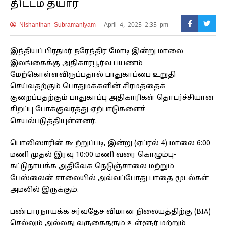
திட்டம் தயார்
Nishanthan Subramaniyam
April 4, 2025 2:35 pm
இந்தியப் பிரதமர் நரேந்திர மோடி இன்று மாலை
இலங்கைக்கு அதிகாரபூர்வ பயணம்
மேற்கொள்ளவிருப்பதால் பாதுகாப்பை உறுதி
செய்வதற்கும் பொதுமக்களின் சிரமத்தைக்
குறைப்பதற்கும் பாதுகாப்பு அதிகாரிகள் தொடர்ச்சியான
சிறப்பு போக்குவரத்து ஏற்பாடுகளைச்
செயல்படுத்தியுள்ளனர்.
பொலிஸாரின் கூற்றுப்படி, இன்று (ஏப்ரல் 4) மாலை 6:00
மணி முதல் இரவு 10:00 மணி வரை கொழும்பு-
கட்டுநாயக்க அதிவேக நெடுஞ்சாலை மற்றும்
பேஸ்லைன் சாலையில் அவ்வப்போது பாதை மூடல்கள்
அமலில் இருக்கும்.
பண்டாரநாயக்க சர்வதேச விமான நிலையத்திற்கு (BIA)
செல்லும் அல்லது வருகைதரும் உள்ளூர் மற்றும்