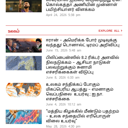
ஸ்ரேயாஸ் ஐயரை விடுவித்தது ஏன்?
கொல்கத்தா அணியின் முன்னாள்
பயிற்சியாளர் விளக்கம்
April 24, 2026 5:38 pm
உலகம்
EXPLORE ALL
ஈரான் – அமெரிக்க போர் முடிவுக்கு
வந்தது! டொனால்ட் டிரம்ப் அறிவிப்பு
June 15, 2026 5:48 am
பிலிப்பைன்ஸில் 8.2 ரிக்டர் அளவில்
நிலநடுக்கம் – ஆசியா நாடுகள்
பலவற்றுக்கும் சுனாமி
எச்சரிக்கைகள் விடுப்பு
June 8, 2026 6:33 am
உலகம் சந்திக்கப் போகும்
மிகப்பெரிய ஆபத்து – எமனாகும்
வெப்பநிலை உயர்வு ; ஐ.நா.
எச்சரிக்கை
June 4, 2026 10:12 am
“மத்திய கிழக்கில் மீண்டும் பதற்றம்
– உலக சந்தையில் எரிபொருள்
விலை உயர்வு”
May 28, 2026 4:30 pm