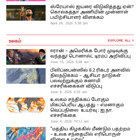
ஸ்ரேயாஸ் ஐயரை விடுவித்தது ஏன்?
கொல்கத்தா அணியின் முன்னாள்
பயிற்சியாளர் விளக்கம்
April 24, 2026 5:38 pm
உலகம்
EXPLORE ALL
ஈரான் – அமெரிக்க போர் முடிவுக்கு
வந்தது! டொனால்ட் டிரம்ப் அறிவிப்பு
June 15, 2026 5:48 am
பிலிப்பைன்ஸில் 8.2 ரிக்டர் அளவில்
நிலநடுக்கம் – ஆசியா நாடுகள்
பலவற்றுக்கும் சுனாமி
எச்சரிக்கைகள் விடுப்பு
June 8, 2026 6:33 am
உலகம் சந்திக்கப் போகும்
மிகப்பெரிய ஆபத்து – எமனாகும்
வெப்பநிலை உயர்வு ; ஐ.நா.
எச்சரிக்கை
June 4, 2026 10:12 am
“மத்திய கிழக்கில் மீண்டும் பதற்றம்
– உலக சந்தையில் எரிபொருள்
விலை உயர்வு”