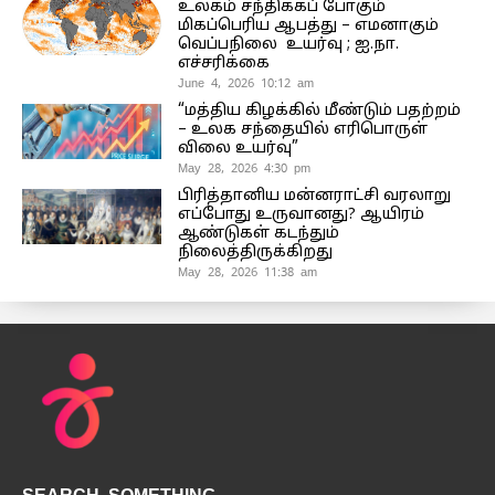
உலகம் சந்திக்கப் போகும்
மிகப்பெரிய ஆபத்து – எமனாகும்
வெப்பநிலை உயர்வு ; ஐ.நா.
எச்சரிக்கை
June 4, 2026 10:12 am
“மத்திய கிழக்கில் மீண்டும் பதற்றம்
– உலக சந்தையில் எரிபொருள்
விலை உயர்வு”
May 28, 2026 4:30 pm
பிரித்தானிய மன்னராட்சி வரலாறு
எப்போது உருவானது? ஆயிரம்
ஆண்டுகள் கடந்தும்
நிலைத்திருக்கிறது
May 28, 2026 11:38 am