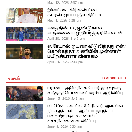
May 12, 2026 8:37 pm
இலங்கை கிரிக்கெட்டை
கட்டியெழுப்ப புதிய திட்டம்
May 1, 2026 6:28 pm
சனத்தின் 18 ஆண்டுகால
சாதனையை முறியடித்த ரிகெல்டன்
April 30, 2026 11:49 am
ஸ்ரேயாஸ் ஐயரை விடுவித்தது ஏன்?
கொல்கத்தா அணியின் முன்னாள்
பயிற்சியாளர் விளக்கம்
April 24, 2026 5:38 pm
உலகம்
EXPLORE ALL
ஈரான் – அமெரிக்க போர் முடிவுக்கு
வந்தது! டொனால்ட் டிரம்ப் அறிவிப்பு
June 15, 2026 5:48 am
பிலிப்பைன்ஸில் 8.2 ரிக்டர் அளவில்
நிலநடுக்கம் – ஆசியா நாடுகள்
பலவற்றுக்கும் சுனாமி
எச்சரிக்கைகள் விடுப்பு
June 8, 2026 6:33 am