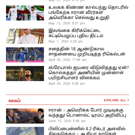
உலகக் கிண்ண கால்பந்து தொடரில்
பங்கேற்க ஈரான் வீரர்கள்
அமெரிக்கா செல்வது உறுதி
May 12, 2026 8:37 pm
இலங்கை கிரிக்கெட்டை
கட்டியெழுப்ப புதிய திட்டம்
May 1, 2026 6:28 pm
சனத்தின் 18 ஆண்டுகால
சாதனையை முறியடித்த ரிகெல்டன்
April 30, 2026 11:49 am
ஸ்ரேயாஸ் ஐயரை விடுவித்தது ஏன்?
கொல்கத்தா அணியின் முன்னாள்
பயிற்சியாளர் விளக்கம்
April 24, 2026 5:38 pm
உலகம்
EXPLORE ALL
ஈரான் – அமெரிக்க போர் முடிவுக்கு
வந்தது! டொனால்ட் டிரம்ப் அறிவிப்பு
June 15, 2026 5:48 am
பிலிப்பைன்ஸில் 8.2 ரிக்டர் அளவில்
நிலநடுக்கம் – ஆசியா நாடுகள்