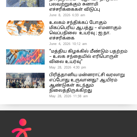
பலவற்றுக்கும் சுனாமி
எச்சரிக்கைகள் விடுப்பு
June 8, 2026 6:33 am
உலகம் சந்திக்கப் போகும்
மிகப்பெரிய ஆபத்து – எமனாகும்
வெப்பநிலை உயர்வு ; ஐ.நா.
எச்சரிக்கை
June 4, 2026 10:12 am
“மத்திய கிழக்கில் மீண்டும் பதற்றம்
– உலக சந்தையில் எரிபொருள்
விலை உயர்வு”
May 28, 2026 4:30 pm
பிரித்தானிய மன்னராட்சி வரலாறு
எப்போது உருவானது? ஆயிரம்
ஆண்டுகள் கடந்தும்
நிலைத்திருக்கிறது
May 28, 2026 11:38 am