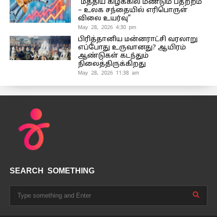
“மத்திய கிழக்கில் மீண்டும் பதற்றம்
– உலக சந்தையில் எரிபொருள்
விலை உயர்வு”
May 28, 2026 4:30 pm
பிரித்தானிய மன்னராட்சி வரலாறு
எப்போது உருவானது? ஆயிரம்
ஆண்டுகள் கடந்தும்
நிலைத்திருக்கிறது
May 28, 2026 11:38 am
SEARCH SOMETHING