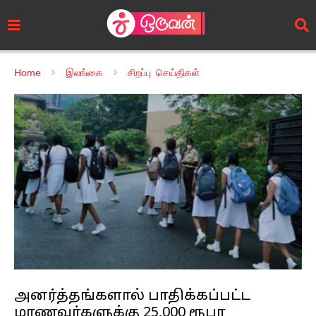
Home
இலங்கை
சிறப்பு செய்திகள்
அனர்த்தங்களால் பாதிக்கப்பட்ட
மாணவர்களுக்கு 25,000 ரூபா