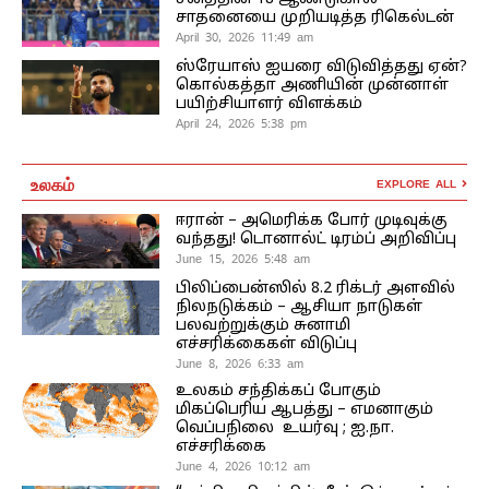
சாதனையை முறியடித்த ரிகெல்டன்
April 30, 2026 11:49 am
ஸ்ரேயாஸ் ஐயரை விடுவித்தது ஏன்?
கொல்கத்தா அணியின் முன்னாள்
பயிற்சியாளர் விளக்கம்
April 24, 2026 5:38 pm
உலகம்
EXPLORE ALL
ஈரான் – அமெரிக்க போர் முடிவுக்கு
வந்தது! டொனால்ட் டிரம்ப் அறிவிப்பு
June 15, 2026 5:48 am
பிலிப்பைன்ஸில் 8.2 ரிக்டர் அளவில்
நிலநடுக்கம் – ஆசியா நாடுகள்
பலவற்றுக்கும் சுனாமி
எச்சரிக்கைகள் விடுப்பு
June 8, 2026 6:33 am
உலகம் சந்திக்கப் போகும்
மிகப்பெரிய ஆபத்து – எமனாகும்
வெப்பநிலை உயர்வு ; ஐ.நா.
எச்சரிக்கை
June 4, 2026 10:12 am