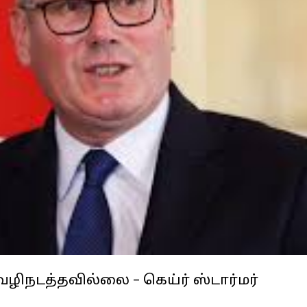
நடத்தவில்லை – கெய்ர் ஸ்டார்மர்