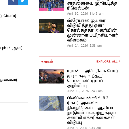
சாதனையை முறியடித்த
ரிகெல்டன்
April 30, 2026 11:49 am
் கெய்ர்
ஸ்ரேயாஸ் ஐயரை
விடுவித்தது ஏன்?
கொல்கத்தா அணியின்
முன்னாள் பயிற்சியாளர்
விளக்கம்
April 24, 2026 5:38 pm
ம் பிரதமர்
உலகம்
EXPLORE ALL
ஈரான் – அமெரிக்க போர்
முடிவுக்கு வந்தது!
 தலைவர்
டொனால்ட் டிரம்ப்
அறிவிப்பு
June 15, 2026 5:48 am
பிலிப்பைன்ஸில் 8.2
ரிக்டர் அளவில்
நிலநடுக்கம் – ஆசியா
நாடுகள் பலவற்றுக்கும்
சுனாமி எச்சரிக்கைகள்
விடுப்பு
June 8, 2026 6:33 am