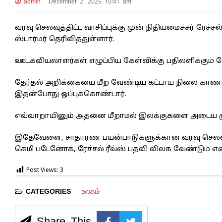
admin
December 2, 2025 10:41 am
வரவு செலவுத்திட்ட வாசிப்புக்கு முன் நிதியமைச்சர் ரே
ஸ்டார்மர் தெரிவித்துள்ளார்.
ஊடகவியலாளர்கள் எழுப்பிய கேள்விக்கு பதிலளிக்கும் 
தேர்தல் அறிக்கையை மீற வேண்டிய கட்டாய நிலை காணப்
இதன்போது ஒப்புக்கொண்டார்.
எவ்வாறாயினும் அதனை மீறாமல் இலக்குகளை அடைய முடி
இதேவேளை, சாதாரண பயன்பாடுகளுக்கான வரவு செலவுத்தி
கெமி படேனோக், ரேச்சல் ரீவ்ஸ் பதவி விலக வேண்டும் எனவ
Post Views:
3
உலகம்
CATEGORIES
Share This