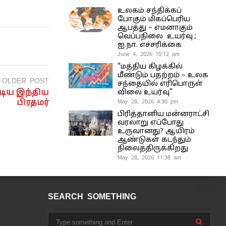
உலகம் சந்திக்கப்
போகும் மிகப்பெரிய
ஆபத்து – எமனாகும்
வெப்பநிலை உயர்வு ;
ஐ.நா. எச்சரிக்கை
June 4, 2026 10:12 am
“மத்திய கிழக்கில்
மீண்டும் பதற்றம் – உலக
OLDER POST
சந்தையில் எரிபொருள்
ிய இந்திய
விலை உயர்வு”
May 28, 2026 4:30 pm
பிரதமர்
பிரித்தானிய மன்னராட்சி
வரலாறு எப்போது
உருவானது? ஆயிரம்
ஆண்டுகள் கடந்தும்
நிலைத்திருக்கிறது
May 28, 2026 11:38 am
SEARCH SOMETHING