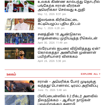
உலகக் கிண்ண கால்பந்து தொடரில்
பங்கேற்க ஈரான் வீரர்கள்
அமெரிக்கா செல்வது உறுதி
May 12, 2026 8:37 pm
இலங்கை கிரிக்கெட்டை
கட்டியெழுப்ப புதிய திட்டம்
May 1, 2026 6:28 pm
சனத்தின் 18 ஆண்டுகால
சாதனையை முறியடித்த ரிகெல்டன்
April 30, 2026 11:49 am
ஸ்ரேயாஸ் ஐயரை விடுவித்தது ஏன்?
கொல்கத்தா அணியின் முன்னாள்
பயிற்சியாளர் விளக்கம்
April 24, 2026 5:38 pm
உலகம்
EXPLORE ALL
ஈரான் – அமெரிக்க போர் முடிவுக்கு
வந்தது! டொனால்ட் டிரம்ப் அறிவிப்பு
June 15, 2026 5:48 am
பிலிப்பைன்ஸில் 8.2 ரிக்டர் அளவில்
நிலநடுக்கம் – ஆசியா நாடுகள்
பலவற்றுக்கும் சுனாமி