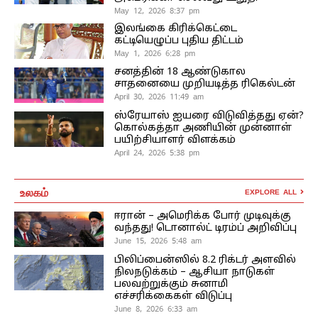
May 12, 2026 8:37 pm
இலங்கை கிரிக்கெட்டை
கட்டியெழுப்ப புதிய திட்டம்
May 1, 2026 6:28 pm
சனத்தின் 18 ஆண்டுகால
சாதனையை முறியடித்த ரிகெல்டன்
April 30, 2026 11:49 am
ஸ்ரேயாஸ் ஐயரை விடுவித்தது ஏன்?
கொல்கத்தா அணியின் முன்னாள்
பயிற்சியாளர் விளக்கம்
April 24, 2026 5:38 pm
உலகம்
EXPLORE ALL
ஈரான் – அமெரிக்க போர் முடிவுக்கு
வந்தது! டொனால்ட் டிரம்ப் அறிவிப்பு
June 15, 2026 5:48 am
பிலிப்பைன்ஸில் 8.2 ரிக்டர் அளவில்
நிலநடுக்கம் – ஆசியா நாடுகள்
பலவற்றுக்கும் சுனாமி
எச்சரிக்கைகள் விடுப்பு
June 8, 2026 6:33 am