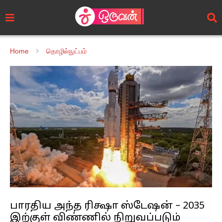
Home
தொழில்நுட்பம்
பாரதிய அந்த ரிக்ஷா ஸ்டேஷன் – 2035
இற்குள் விண்ணில் நிறுவப்படும்