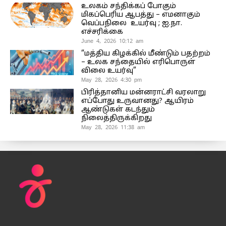
உலகம் சந்திக்கப் போகும்
மிகப்பெரிய ஆபத்து – எமனாகும்
வெப்பநிலை உயர்வு ; ஐ.நா.
எச்சரிக்கை
June 4, 2026 10:12 am
“மத்திய கிழக்கில் மீண்டும் பதற்றம்
– உலக சந்தையில் எரிபொருள்
விலை உயர்வு”
May 28, 2026 4:30 pm
பிரித்தானிய மன்னராட்சி வரலாறு
எப்போது உருவானது? ஆயிரம்
ஆண்டுகள் கடந்தும்
நிலைத்திருக்கிறது
May 28, 2026 11:38 am