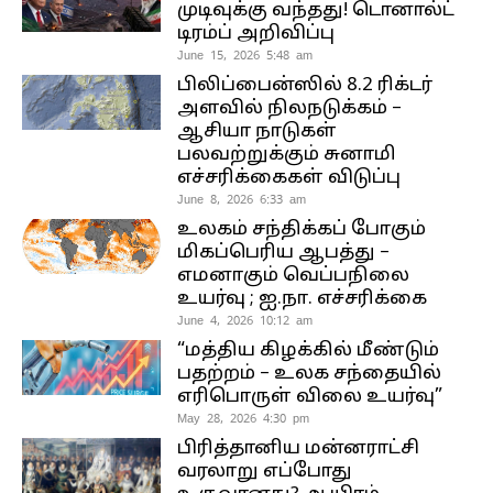
முடிவுக்கு வந்தது! டொனால்ட்
டிரம்ப் அறிவிப்பு
June 15, 2026 5:48 am
பிலிப்பைன்ஸில் 8.2 ரிக்டர்
அளவில் நிலநடுக்கம் –
ஆசியா நாடுகள்
பலவற்றுக்கும் சுனாமி
எச்சரிக்கைகள் விடுப்பு
June 8, 2026 6:33 am
உலகம் சந்திக்கப் போகும்
மிகப்பெரிய ஆபத்து –
எமனாகும் வெப்பநிலை
உயர்வு ; ஐ.நா. எச்சரிக்கை
June 4, 2026 10:12 am
“மத்திய கிழக்கில் மீண்டும்
பதற்றம் – உலக சந்தையில்
எரிபொருள் விலை உயர்வு”
May 28, 2026 4:30 pm
பிரித்தானிய மன்னராட்சி
வரலாறு எப்போது