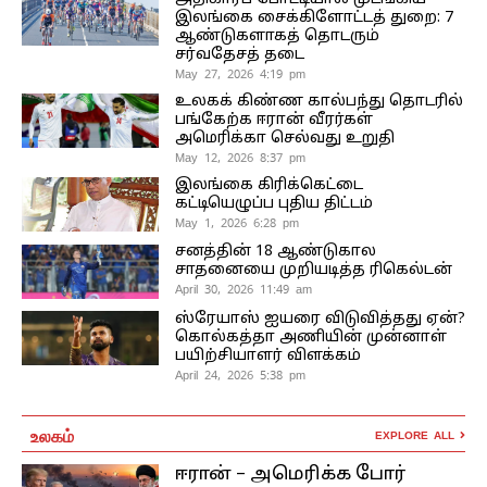
இலங்கை சைக்கிளோட்டத் துறை: 7
ஆண்டுகளாகத் தொடரும்
சர்வதேசத் தடை
May 27, 2026 4:19 pm
உலகக் கிண்ண கால்பந்து தொடரில்
பங்கேற்க ஈரான் வீரர்கள்
அமெரிக்கா செல்வது உறுதி
May 12, 2026 8:37 pm
இலங்கை கிரிக்கெட்டை
கட்டியெழுப்ப புதிய திட்டம்
May 1, 2026 6:28 pm
சனத்தின் 18 ஆண்டுகால
சாதனையை முறியடித்த ரிகெல்டன்
April 30, 2026 11:49 am
ஸ்ரேயாஸ் ஐயரை விடுவித்தது ஏன்?
கொல்கத்தா அணியின் முன்னாள்
பயிற்சியாளர் விளக்கம்
April 24, 2026 5:38 pm
உலகம்
EXPLORE ALL
ஈரான் – அமெரிக்க போர்