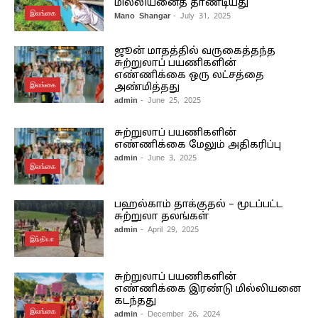
மில்லியனைத் தாண்டியது
இலங்கை
Mano Shangar
- July 31, 2025
ஜூன் மாதத்தில் வருகைத்தந்த
சுற்றுலாப் பயணிகளின்
எண்ணிக்கை ஒரு லட்சத்தை
இலங்கை
அண்மித்தது
admin
- June 25, 2025
சுற்றுலாப் பயணிகளின்
எண்ணிக்கை மேலும் அதிகரிப்பு
admin
- June 3, 2025
இலங்கை
பஹல்காம் தாக்குதல் – மூடப்பட்ட
சுற்றுலா தலங்கள்
admin
- April 29, 2025
இந்தியா
சுற்றுலாப் பயணிகளின்
எண்ணிக்கை இரண்டு மில்லியனை
கடந்தது
இலங்கை
admin
- December 26, 2024