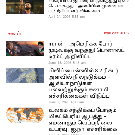
ஸ்ரேயாஸ் ஐயரை விடுவித்தது ஏன்?
கொல்கத்தா அணியின் முன்னாள்
பயிற்சியாளர் விளக்கம்
April 24, 2026 5:38 pm
உலகம்
EXPLORE ALL
ஈரான் – அமெரிக்க போர்
முடிவுக்கு வந்தது! டொனால்ட்
டிரம்ப் அறிவிப்பு
June 15, 2026 5:48 am
பிலிப்பைன்ஸில் 8.2 ரிக்டர்
அளவில் நிலநடுக்கம் –
ஆசியா நாடுகள்
பலவற்றுக்கும் சுனாமி
எச்சரிக்கைகள் விடுப்பு
June 8, 2026 6:33 am
உலகம் சந்திக்கப் போகும்
மிகப்பெரிய ஆபத்து –
எமனாகும் வெப்பநிலை
உயர்வு ; ஐ.நா. எச்சரிக்கை