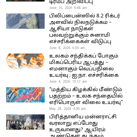
டிரம்ப் அறிவிப்பு
June 15, 2026 5:48 am
பிலிப்பைன்ஸில் 8.2 ரிக்டர்
அளவில் நிலநடுக்கம் –
ஆசியா நாடுகள்
பலவற்றுக்கும் சுனாமி
எச்சரிக்கைகள் விடுப்பு
June 8, 2026 6:33 am
உலகம் சந்திக்கப் போகும்
மிகப்பெரிய ஆபத்து –
எமனாகும் வெப்பநிலை
உயர்வு ; ஐ.நா. எச்சரிக்கை
June 4, 2026 10:12 am
“மத்திய கிழக்கில் மீண்டும்
பதற்றம் – உலக சந்தையில்
எரிபொருள் விலை உயர்வு”
May 28, 2026 4:30 pm
பிரித்தானிய மன்னராட்சி
வரலாறு எப்போது
உருவானது? ஆயிரம்
ஆண்டுகள் கடந்தும்