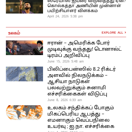
ஸ்ரேயாஸ் ஐயரை விடுவித்தது ஏன்?
கொல்கத்தா அணியின் முன்னாள்
பயிற்சியாளர் விளக்கம்
April 24, 2026 5:38 pm
உலகம்
EXPLORE ALL
ஈரான் – அமெரிக்க போர்
முடிவுக்கு வந்தது! டொனால்ட்
டிரம்ப் அறிவிப்பு
June 15, 2026 5:48 am
பிலிப்பைன்ஸில் 8.2 ரிக்டர்
அளவில் நிலநடுக்கம் –
ஆசியா நாடுகள்
பலவற்றுக்கும் சுனாமி
எச்சரிக்கைகள் விடுப்பு
June 8, 2026 6:33 am
உலகம் சந்திக்கப் போகும்
மிகப்பெரிய ஆபத்து –
எமனாகும் வெப்பநிலை
உயர்வு ; ஐ.நா. எச்சரிக்கை