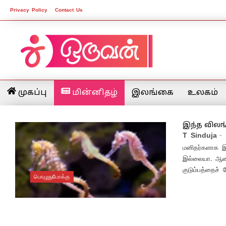
Privacy Policy
Contact Us
முகப்பு
மின்னிதழ்
இலங்கை
உலகம்
இந்த விலங்
T Sinduja
-
மனிதர்களாக இர
இல்லையா. ஆனால
குடும்பத்தைச் ச
பொழுதுபோக்கு