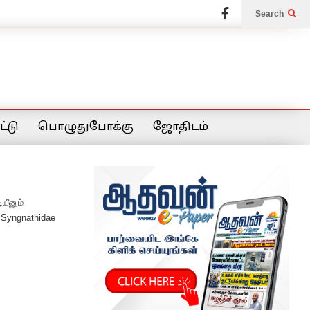
Search
்டு
பொழுதுபோக்கு
ஜோதிடம்
யீனும்
 Syngnathidae