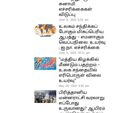
சுனாமி
எச்சரிக்கைகள்
விடுப்பு
June 8, 2026 6:33 am
உலகம் சந்திக்கப்
போகும் மிகப்பெரிய
ஆபத்து – எமனாகும்
வெப்பநிலை உயர்வு
; ஐ.நா. எச்சரிக்கை
June 4, 2026 10:12 am
“மத்திய கிழக்கில்
மீண்டும் பதற்றம் –
உலக சந்தையில்
எரிபொருள் விலை
உயர்வு”
May 28, 2026 4:30 pm
பிரித்தானிய
மன்னராட்சி வரலாறு
எப்போது
உருவானது? ஆயிரம்