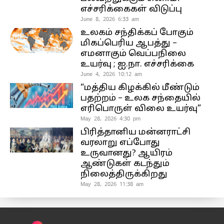
எச்சரிக்கைகள் விடுப்பு
June 8, 2026 6:33 am
உலகம் சந்திக்கப் போகும்
மிகப்பெரிய ஆபத்து –
எமனாகும் வெப்பநிலை
உயர்வு ; ஐ.நா. எச்சரிக்கை
June 4, 2026 10:12 am
“மத்திய கிழக்கில் மீண்டும்
பதற்றம் – உலக சந்தையில்
எரிபொருள் விலை உயர்வு”
May 28, 2026 4:30 pm
பிரித்தானிய மன்னராட்சி
வரலாறு எப்போது
உருவானது? ஆயிரம்
ஆண்டுகள் கடந்தும்
நிலைத்திருக்கிறது
May 28, 2026 11:38 am