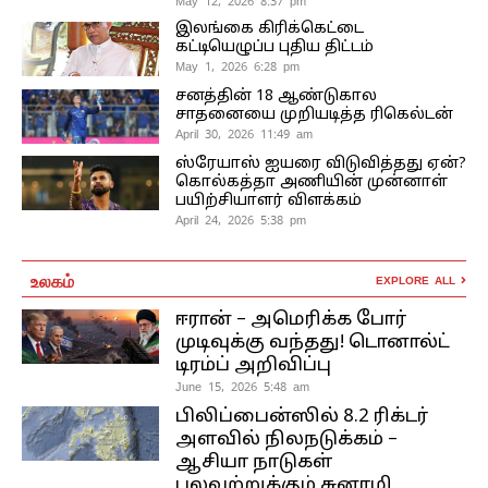
May 12, 2026 8:37 pm
இலங்கை கிரிக்கெட்டை
கட்டியெழுப்ப புதிய திட்டம்
May 1, 2026 6:28 pm
சனத்தின் 18 ஆண்டுகால
சாதனையை முறியடித்த ரிகெல்டன்
April 30, 2026 11:49 am
ஸ்ரேயாஸ் ஐயரை விடுவித்தது ஏன்?
கொல்கத்தா அணியின் முன்னாள்
பயிற்சியாளர் விளக்கம்
April 24, 2026 5:38 pm
உலகம்
EXPLORE ALL
ஈரான் – அமெரிக்க போர்
முடிவுக்கு வந்தது! டொனால்ட்
டிரம்ப் அறிவிப்பு
June 15, 2026 5:48 am
பிலிப்பைன்ஸில் 8.2 ரிக்டர்
அளவில் நிலநடுக்கம் –
ஆசியா நாடுகள்
பலவற்றுக்கும் சுனாமி