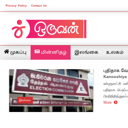
Privacy Policy
Contact Us
முகப்பு
மின்னிதழ்
இலங்கை
உலகம்
புதிதாக வே
Kanooshiya
உள்ளூராட்சி ம
புதிதாக பெறப்
பிரதிநிதித்துவ
இலங்கை
More