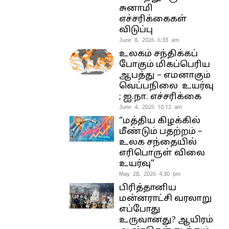
சுனாமி
எச்சரிக்கைகள்
விடுப்பு
June 8, 2026 6:33 am
உலகம் சந்திக்கப்
போகும் மிகப்பெரிய
ஆபத்து – எமனாகும்
வெப்பநிலை உயர்வு
; ஐ.நா. எச்சரிக்கை
June 4, 2026 10:12 am
“மத்திய கிழக்கில்
மீண்டும் பதற்றம் –
உலக சந்தையில்
எரிபொருள் விலை
உயர்வு”
May 28, 2026 4:30 pm
பிரித்தானிய
மன்னராட்சி வரலாறு
எப்போது
உருவானது? ஆயிரம்