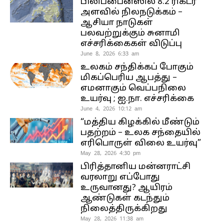
பிலிப்பைன்ஸில் 8.2 ரிக்டர்
அளவில் நிலநடுக்கம் –
ஆசியா நாடுகள்
பலவற்றுக்கும் சுனாமி
எச்சரிக்கைகள் விடுப்பு
June 8, 2026 6:33 am
உலகம் சந்திக்கப் போகும்
மிகப்பெரிய ஆபத்து –
எமனாகும் வெப்பநிலை
உயர்வு ; ஐ.நா. எச்சரிக்கை
June 4, 2026 10:12 am
“மத்திய கிழக்கில் மீண்டும்
பதற்றம் – உலக சந்தையில்
எரிபொருள் விலை உயர்வு”
May 28, 2026 4:30 pm
பிரித்தானிய மன்னராட்சி
வரலாறு எப்போது
உருவானது? ஆயிரம்
ஆண்டுகள் கடந்தும்
நிலைத்திருக்கிறது
May 28, 2026 11:38 am