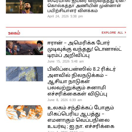
ஸ்ரேயாஸ் ஐயரை விடுவித்தது ஏன்?
கொல்கத்தா அணியின் முன்னாள்
பயிற்சியாளர் விளக்கம்
April 24, 2026 5:38 pm
உலகம்
EXPLORE ALL
ஈரான் – அமெரிக்க போர்
முடிவுக்கு வந்தது! டொனால்ட்
டிரம்ப் அறிவிப்பு
June 15, 2026 5:48 am
பிலிப்பைன்ஸில் 8.2 ரிக்டர்
அளவில் நிலநடுக்கம் –
ஆசியா நாடுகள்
பலவற்றுக்கும் சுனாமி
எச்சரிக்கைகள் விடுப்பு
June 8, 2026 6:33 am
உலகம் சந்திக்கப் போகும்
மிகப்பெரிய ஆபத்து –
எமனாகும் வெப்பநிலை
உயர்வு ; ஐ.நா. எச்சரிக்கை