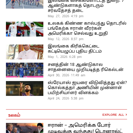
இலங்கை சைக்கிளோட்டத் துறை: 7
ஆண்டுகளாகத் தொடரும்
சர்வதேசத் தடை
May 27, 2026 4:19 pm
உலகக் கிண்ண கால்பந்து தொடரில்
பங்கேற்க ஈரான் வீரர்கள்
அமெரிக்கா செல்வது உறுதி
May 12, 2026 8:37 pm
இலங்கை கிரிக்கெட்டை
கட்டியெழுப்ப புதிய திட்டம்
May 1, 2026 6:28 pm
சனத்தின் 18 ஆண்டுகால
சாதனையை முறியடித்த ரிகெல்டன்
April 30, 2026 11:49 am
ஸ்ரேயாஸ் ஐயரை விடுவித்தது ஏன்?
கொல்கத்தா அணியின் முன்னாள்
பயிற்சியாளர் விளக்கம்
April 24, 2026 5:38 pm
உலகம்
EXPLORE ALL
ஈரான் – அமெரிக்க போர்
முடிவுக்கு வந்தது! டொனால்ட்