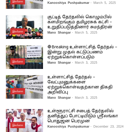
இலங்கை
Kanooshiya Pushpakumar
- March 5, 2025
குட்டித் தேர்தலில் கொழும்பில்
களமிறங்கும் தமிழரசுக் கட்சி –
உறுதிப்படுத்தினார் சுமந்திரன்
இலங்கை
Mano Shangar
- March 5, 2025
🛑Breaking உள்ளாட்சித் தேர்தல் –
இன்று முதல் கட்டுப்பணம்
ஏற்றுக்கொள்ளப்படும்
இலங்கை
Mano Shangar
- March 3, 2025
உள்ளாட்சித் தேர்தல் –
வேட்புமனுக்களை
ஏற்றுக்கொள்வதற்கான திகதி
இலங்கை
அறிவிப்பு
Mano Shangar
- March 3, 2025
உள்ளூராட்சி சபைத் தேர்தலில்
தனித்துப் போட்டியிடும் ஸ்ரீலங்கா
பொதுஜன பெரமுன
இலங்கை
Kanooshiya Pushpakumar
- December 23, 2024