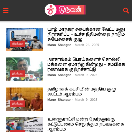
யாழ் மாநகர சபைக்கான வேட்பு மனு
நிராகரிப்பு – உச்ச நீதிமன்றை நாடும்
சுயேச்சைக் குழு
இலங்கை
Mano Shangar
- March 24, 2025
அரசாங்கம் பொய்களைச் சொல்லி
மக்களை ஏமாற்றுகின்றது – சம்பிக்க
ரணவக்க குற்றச்சாட்டு
இலங்கை
Mano Shangar
- March 9, 2025
தமிழரசுக் கட்சியின் மத்திய குழு
கூட்டம் ஆரம்பம்
Mano Shangar
- March 9, 2025
இலங்கை
உள்ளூராட்சி மன்ற தேர்தலுக்கு
கட்டுப்பணம் செலுத்தும் நடவடிக்கை
ஆரம்பம்