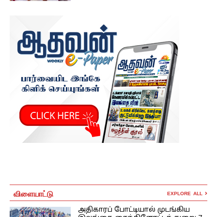
விளையாட்டு
EXPLORE ALL
அதிகாரப் போட்டியால் முடங்கிய