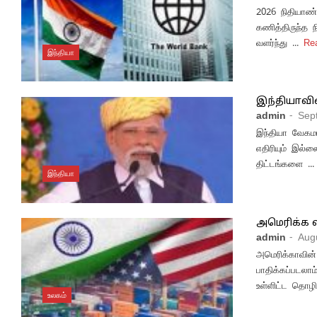
2026 நிதியாண்
கணித்திருந்த 
வளர்ந்து ...
Re
இந்தியா
இந்தியாவின
admin
- Sep
இந்தியா வேகமா
எதிரியும் இல்
திட்டங்களை ...
இந்தியா
அமெரிக்க வ
admin
- Aug
அமெரிக்காவின்
பாதிக்கப்படலா
உள்ளிட்ட தொழில
உலகம்