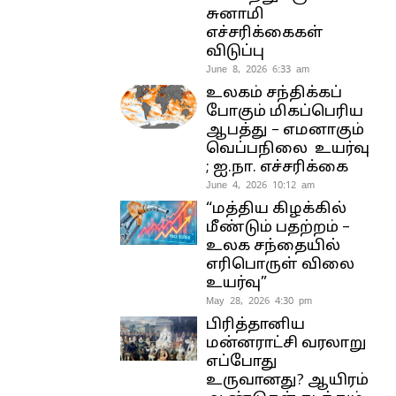
சுனாமி
எச்சரிக்கைகள்
விடுப்பு
June 8, 2026 6:33 am
உலகம் சந்திக்கப்
போகும் மிகப்பெரிய
ஆபத்து – எமனாகும்
வெப்பநிலை உயர்வு
; ஐ.நா. எச்சரிக்கை
June 4, 2026 10:12 am
“மத்திய கிழக்கில்
மீண்டும் பதற்றம் –
உலக சந்தையில்
எரிபொருள் விலை
உயர்வு”
May 28, 2026 4:30 pm
பிரித்தானிய
மன்னராட்சி வரலாறு
எப்போது
உருவானது? ஆயிரம்