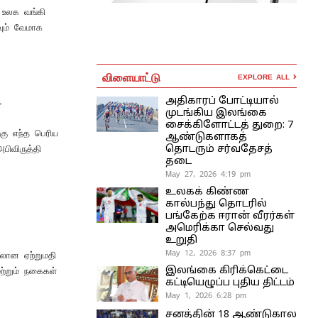
 உலக வங்கி
வும் வேமாக
விளையாட்டு
EXPLORE ALL
அதிகாரப் போட்டியால்
ி
முடங்கிய இலங்கை
சைக்கிளோட்டத் துறை: 7
கு எந்த பெரிய
ஆண்டுகளாகத்
பிவிருத்தி
தொடரும் சர்வதேசத்
தடை
May 27, 2026 4:19 pm
உலகக் கிண்ண
கால்பந்து தொடரில்
பங்கேற்க ஈரான் வீரர்கள்
அமெரிக்கா செல்வது
உறுதி
May 12, 2026 8:37 pm
ிலான ஏற்றுமதி
ற்றும் நகைகள்
இலங்கை கிரிக்கெட்டை
கட்டியெழுப்ப புதிய திட்டம்
May 1, 2026 6:28 pm
சனத்தின் 18 ஆண்டுகால