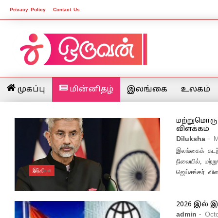
Privacy Policy
Contact Us
முகப்பு
மின்னிதழ்
இலங்கை
உலகம்
மற்றுமொரு 
விளக்கம்
Diluksha
- 
இலங்கைக் கடற்ப
நிலையில், மற்
இந்தியா
ஜெய்சங்கர் விள
2026 இல் இ
admin
- Oct