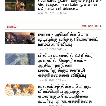
ஸ்ரேயாஸ் ஐயரை விடுவித்தது ஏன்?
கொல்கத்தா அணியின் முன்னாள்
பயிற்சியாளர் விளக்கம்
April 24, 2026 5:38 pm
உலகம்
EXPLORE ALL
ஈரான் – அமெரிக்க போர்
முடிவுக்கு வந்தது! டொனால்ட்
டிரம்ப் அறிவிப்பு
June 15, 2026 5:48 am
பிலிப்பைன்ஸில் 8.2 ரிக்டர்
அளவில் நிலநடுக்கம் –
ஆசியா நாடுகள்
பலவற்றுக்கும் சுனாமி
எச்சரிக்கைகள் விடுப்பு
June 8, 2026 6:33 am
உலகம் சந்திக்கப் போகும்
மிகப்பெரிய ஆபத்து –
எமனாகும் வெப்பநிலை
உயர்வு ; ஐ.நா. எச்சரிக்கை