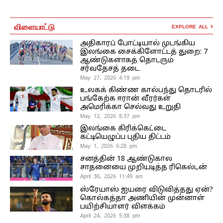
விளையாட்டு
EXPLORE ALL
அதிகாரப் போட்டியால் முடங்கிய
இலங்கை சைக்கிளோட்டத் துறை: 7
ஆண்டுகளாகத் தொடரும்
சர்வதேசத் தடை
May 27, 2026 4:19 pm
உலகக் கிண்ண கால்பந்து தொடரில்
பங்கேற்க ஈரான் வீரர்கள்
அமெரிக்கா செல்வது உறுதி
May 12, 2026 8:37 pm
இலங்கை கிரிக்கெட்டை
கட்டியெழுப்ப புதிய திட்டம்
May 1, 2026 6:28 pm
சனத்தின் 18 ஆண்டுகால
சாதனையை முறியடித்த ரிகெல்டன்
April 30, 2026 11:49 am
ஸ்ரேயாஸ் ஐயரை விடுவித்தது ஏன்?
கொல்கத்தா அணியின் முன்னாள்
பயிற்சியாளர் விளக்கம்
April 24, 2026 5:38 pm