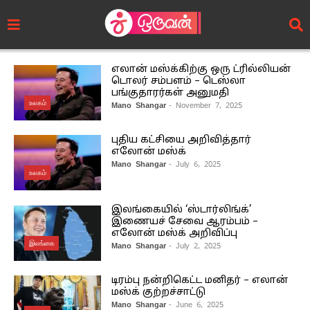
எலான் மஸ்க்கிற்கு ஒரு ட்ரில்லியன்
டொலர் சம்பளம் – டெஸ்லா
பங்குதாரர்கள் அனுமதி
உலகம்
Mano Shangar
- November 7, 2025
புதிய கட்சியை அறிவித்தார்
எலோன் மஸ்க்
Mano Shangar
- July 6, 2025
உலகம்
இலங்கையில் ‘ஸ்டார்லிங்க்’
இணையச் சேவை ஆரம்பம் –
எலோன் மஸ்க் அறிவிப்பு
இலங்கை
Mano Shangar
- July 2, 2025
டிரம்பு நன்றிகெட்ட மனிதர் – எலான்
மஸ்க் குற்றச்சாட்டு
Mano Shangar
- June 6, 2025