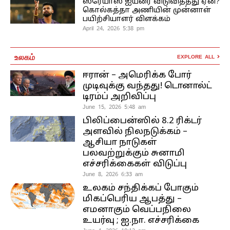
ஸ்ரேயாஸ் ஐயரை விடுவித்தது ஏன்?
கொல்கத்தா அணியின் முன்னாள்
பயிற்சியாளர் விளக்கம்
April 24, 2026 5:38 pm
உலகம்
EXPLORE ALL
ஈரான் – அமெரிக்க போர்
முடிவுக்கு வந்தது! டொனால்ட்
டிரம்ப் அறிவிப்பு
June 15, 2026 5:48 am
பிலிப்பைன்ஸில் 8.2 ரிக்டர்
அளவில் நிலநடுக்கம் –
ஆசியா நாடுகள்
பலவற்றுக்கும் சுனாமி
எச்சரிக்கைகள் விடுப்பு
June 8, 2026 6:33 am
உலகம் சந்திக்கப் போகும்
மிகப்பெரிய ஆபத்து –
எமனாகும் வெப்பநிலை
உயர்வு ; ஐ.நா. எச்சரிக்கை