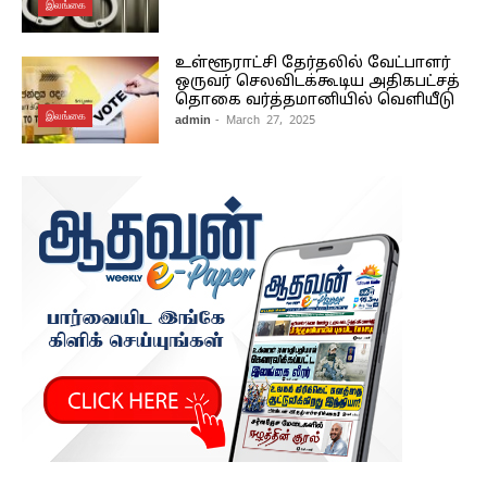
இலங்கை
உள்ளூராட்சி தேர்தலில் வேட்பாளர்
ஒருவர் செலவிடக்கூடிய அதிகபட்சத்
தொகை வர்த்தமானியில் வெளியீடு
இலங்கை
admin
- March 27, 2025