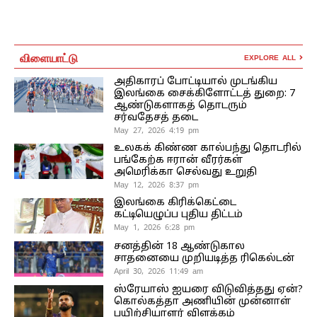
விளையாட்டு
EXPLORE ALL
அதிகாரப் போட்டியால் முடங்கிய
இலங்கை சைக்கிளோட்டத் துறை: 7
ஆண்டுகளாகத் தொடரும்
சர்வதேசத் தடை
May 27, 2026 4:19 pm
உலகக் கிண்ண கால்பந்து தொடரில்
பங்கேற்க ஈரான் வீரர்கள்
அமெரிக்கா செல்வது உறுதி
May 12, 2026 8:37 pm
இலங்கை கிரிக்கெட்டை
கட்டியெழுப்ப புதிய திட்டம்
May 1, 2026 6:28 pm
சனத்தின் 18 ஆண்டுகால
சாதனையை முறியடித்த ரிகெல்டன்
April 30, 2026 11:49 am
ஸ்ரேயாஸ் ஐயரை விடுவித்தது ஏன்?
கொல்கத்தா அணியின் முன்னாள்
பயிற்சியாளர் விளக்கம்