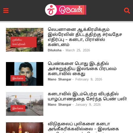
லெபனானை ஆக்கிரமிக்கும்
இஸ்ரேலின் திட்டத்திற்கு சர்வதேச
எதிர்ப்பு – கனடா, பிரான்ஸ்
முக்கிய
செய்திகள்
கண்டனம்
Diluksha
- March 25, 2026
பெண்களை பொது இடத்தில்
அச்சுறுத்திய இலங்கை பிரபலம்
கனடாவில் கைது
இலங்கை
Mano Shangar
- February 9, 2026
கனடாவில் இடம்பெற்ற விபத்தில்
யாழ்ப்பாணத்தை சேர்ந்த பெண் பலி!
Mano Shangar
- January 9, 2026
இலங்கை
விடுதலைப் புலிகளை கனடா
அங்கீகரிக்கவில்லை – இலங்கை