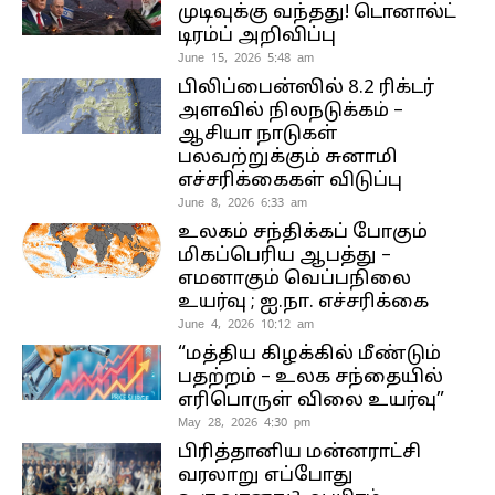
முடிவுக்கு வந்தது! டொனால்ட்
டிரம்ப் அறிவிப்பு
June 15, 2026 5:48 am
பிலிப்பைன்ஸில் 8.2 ரிக்டர்
அளவில் நிலநடுக்கம் –
ஆசியா நாடுகள்
பலவற்றுக்கும் சுனாமி
எச்சரிக்கைகள் விடுப்பு
June 8, 2026 6:33 am
உலகம் சந்திக்கப் போகும்
மிகப்பெரிய ஆபத்து –
எமனாகும் வெப்பநிலை
உயர்வு ; ஐ.நா. எச்சரிக்கை
June 4, 2026 10:12 am
“மத்திய கிழக்கில் மீண்டும்
பதற்றம் – உலக சந்தையில்
எரிபொருள் விலை உயர்வு”
May 28, 2026 4:30 pm
பிரித்தானிய மன்னராட்சி
வரலாறு எப்போது