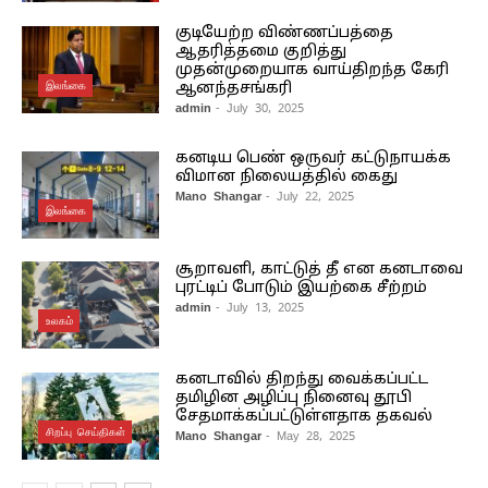
குடியேற்ற விண்ணப்பத்தை
ஆதரித்தமை குறித்து
முதன்முறையாக வாய்திறந்த கேரி
இலங்கை
ஆனந்தசங்கரி
admin
- July 30, 2025
கனடிய பெண் ஒருவர் கட்டுநாயக்க
விமான நிலையத்தில் கைது
Mano Shangar
- July 22, 2025
இலங்கை
சூறாவளி, காட்டுத் தீ என கனடாவை
புரட்டிப் போடும் இயற்கை சீற்றம்
admin
- July 13, 2025
உலகம்
கனடாவில் திறந்து வைக்கப்பட்ட
தமிழின அழிப்பு நினைவு தூபி
சேதமாக்கப்பட்டுள்ளதாக தகவல்
சிறப்பு செய்திகள்
Mano Shangar
- May 28, 2025