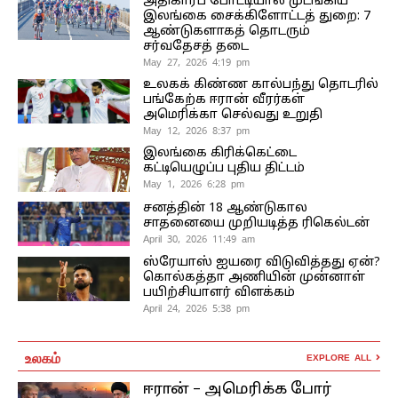
அதிகாரப் போட்டியால் முடங்கிய
இலங்கை சைக்கிளோட்டத் துறை: 7
ஆண்டுகளாகத் தொடரும்
சர்வதேசத் தடை
May 27, 2026 4:19 pm
உலகக் கிண்ண கால்பந்து தொடரில்
பங்கேற்க ஈரான் வீரர்கள்
அமெரிக்கா செல்வது உறுதி
May 12, 2026 8:37 pm
இலங்கை கிரிக்கெட்டை
கட்டியெழுப்ப புதிய திட்டம்
May 1, 2026 6:28 pm
சனத்தின் 18 ஆண்டுகால
சாதனையை முறியடித்த ரிகெல்டன்
April 30, 2026 11:49 am
ஸ்ரேயாஸ் ஐயரை விடுவித்தது ஏன்?
கொல்கத்தா அணியின் முன்னாள்
பயிற்சியாளர் விளக்கம்
April 24, 2026 5:38 pm
உலகம்
EXPLORE ALL
ஈரான் – அமெரிக்க போர்