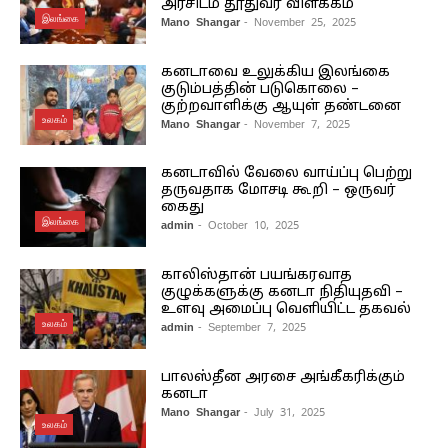
அரசிடம் தூதுவர் விளக்கம்
இலங்கை
Mano Shangar
- November 25, 2025
கனடாவை உலுக்கிய இலங்கை
குடும்பத்தின் படுகொலை –
குற்றவாளிக்கு ஆயுள் தண்டனை
உலகம்
Mano Shangar
- November 7, 2025
கனடாவில் வேலை வாய்ப்பு பெற்று
தருவதாக மோசடி கூறி – ஒருவர்
கைது
இலங்கை
admin
- October 10, 2025
காலிஸ்தான் பயங்கரவாத
குழுக்களுக்கு கனடா நிதியுதவி –
உளவு அமைப்பு வெளியிட்ட தகவல்
உலகம்
admin
- September 7, 2025
பாலஸ்தீன அரசை அங்கீகரிக்கும்
கனடா
Mano Shangar
- July 31, 2025
உலகம்