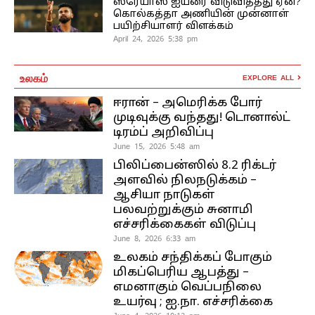
ஸ்ரேயாஸ் ஐயரை விடுவித்தது ஏன்?
கொல்கத்தா அணியின் முன்னாள்
பயிற்சியாளர் விளக்கம்
April 24, 2026 5:38 pm
உலகம்
EXPLORE ALL
ஈரான் – அமெரிக்க போர்
முடிவுக்கு வந்தது! டொனால்ட்
டிரம்ப் அறிவிப்பு
June 15, 2026 5:48 am
பிலிப்பைன்ஸில் 8.2 ரிக்டர்
அளவில் நிலநடுக்கம் –
ஆசியா நாடுகள்
பலவற்றுக்கும் சுனாமி
எச்சரிக்கைகள் விடுப்பு
June 8, 2026 6:33 am
உலகம் சந்திக்கப் போகும்
மிகப்பெரிய ஆபத்து –
எமனாகும் வெப்பநிலை
உயர்வு ; ஐ.நா. எச்சரிக்கை