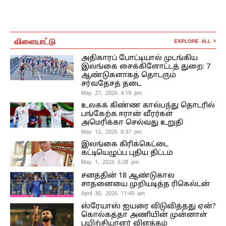
விளையாட்டு
EXPLORE ALL
அதிகாரப் போட்டியால் முடங்கிய
இலங்கை சைக்கிளோட்டத் துறை: 7
ஆண்டுகளாகத் தொடரும்
சர்வதேசத் தடை
May 27, 2026 4:19 pm
உலகக் கிண்ண கால்பந்து தொடரில்
பங்கேற்க ஈரான் வீரர்கள்
அமெரிக்கா செல்வது உறுதி
May 12, 2026 8:37 pm
இலங்கை கிரிக்கெட்டை
கட்டியெழுப்ப புதிய திட்டம்
May 1, 2026 6:28 pm
சனத்தின் 18 ஆண்டுகால
சாதனையை முறியடித்த ரிகெல்டன்
April 30, 2026 11:49 am
ஸ்ரேயாஸ் ஐயரை விடுவித்தது ஏன்?
கொல்கத்தா அணியின் முன்னாள்
பயிற்சியாளர் விளக்கம்