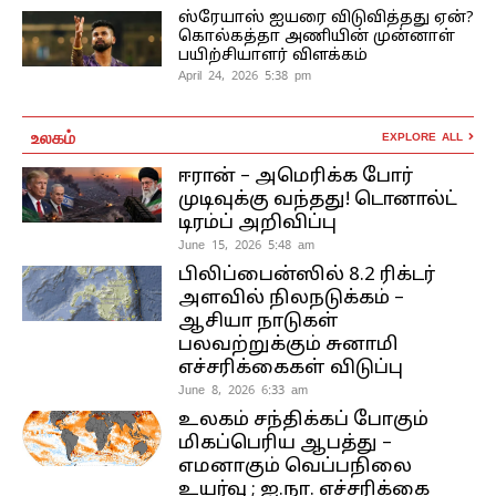
ஸ்ரேயாஸ் ஐயரை விடுவித்தது ஏன்?
கொல்கத்தா அணியின் முன்னாள்
பயிற்சியாளர் விளக்கம்
April 24, 2026 5:38 pm
உலகம்
EXPLORE ALL
ஈரான் – அமெரிக்க போர்
முடிவுக்கு வந்தது! டொனால்ட்
டிரம்ப் அறிவிப்பு
June 15, 2026 5:48 am
பிலிப்பைன்ஸில் 8.2 ரிக்டர்
அளவில் நிலநடுக்கம் –
ஆசியா நாடுகள்
பலவற்றுக்கும் சுனாமி
எச்சரிக்கைகள் விடுப்பு
June 8, 2026 6:33 am
உலகம் சந்திக்கப் போகும்
மிகப்பெரிய ஆபத்து –
எமனாகும் வெப்பநிலை
உயர்வு ; ஐ.நா. எச்சரிக்கை