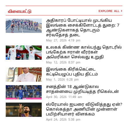
விளையாட்டு
EXPLORE ALL
அதிகாரப் போட்டியால் முடங்கிய
இலங்கை சைக்கிளோட்டத் துறை: 7
ஆண்டுகளாகத் தொடரும்
சர்வதேசத் தடை
May 27, 2026 4:19 pm
உலகக் கிண்ண கால்பந்து தொடரில்
பங்கேற்க ஈரான் வீரர்கள்
அமெரிக்கா செல்வது உறுதி
May 12, 2026 8:37 pm
இலங்கை கிரிக்கெட்டை
கட்டியெழுப்ப புதிய திட்டம்
May 1, 2026 6:28 pm
சனத்தின் 18 ஆண்டுகால
சாதனையை முறியடித்த ரிகெல்டன்
April 30, 2026 11:49 am
ஸ்ரேயாஸ் ஐயரை விடுவித்தது ஏன்?
கொல்கத்தா அணியின் முன்னாள்
பயிற்சியாளர் விளக்கம்
April 24, 2026 5:38 pm