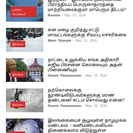
பிராந்தியப் பொருளாதாரத்தை
மாற்றியமைக்குமா மாபெரும் திட்டம்?
முக்கிய
செய்திகள்
Rasmila
- May 27, 2026
கன மழை குறித்து எட்டு
மாவட்டங்களுக்கு சிவப்பு எச்சரிக்கை
Mano Shangar
- May 22, 2026
இலங்கை
நாட்டை உலுக்கிய சுங்க அதிகாரி
சுஜீவ பிரசன்ன கொலையும் அதன்
பின்னணியும்
இலங்கை
Darwin Paramasivam
- May 18, 2026
தற்கொலைக்கு
தூண்டிவிடுபவர்களுக்கு மரண
தண்டனை! சட்டம் சொல்வது என்ன?
இலங்கை
Darwin Paramasivam
- May 18, 2026
இலங்கையைச் சூழவுள்ள தாழமுக்க
மண்டலம் – வளிமண்டலவியல்
திணைக்களம் விடுத்துள்ள