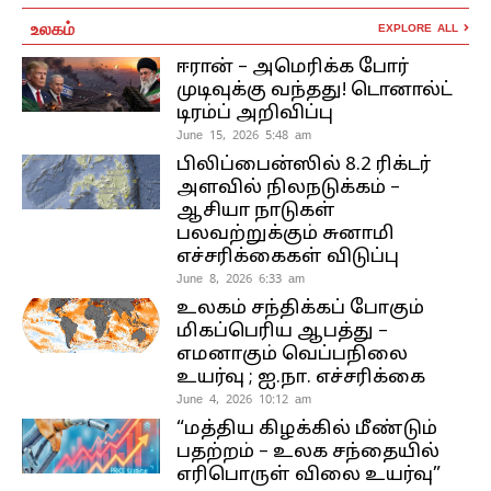
உலகம்
EXPLORE ALL
ஈரான் – அமெரிக்க போர்
முடிவுக்கு வந்தது! டொனால்ட்
டிரம்ப் அறிவிப்பு
June 15, 2026 5:48 am
பிலிப்பைன்ஸில் 8.2 ரிக்டர்
அளவில் நிலநடுக்கம் –
ஆசியா நாடுகள்
பலவற்றுக்கும் சுனாமி
எச்சரிக்கைகள் விடுப்பு
June 8, 2026 6:33 am
உலகம் சந்திக்கப் போகும்
மிகப்பெரிய ஆபத்து –
எமனாகும் வெப்பநிலை
உயர்வு ; ஐ.நா. எச்சரிக்கை
June 4, 2026 10:12 am
“மத்திய கிழக்கில் மீண்டும்
பதற்றம் – உலக சந்தையில்
எரிபொருள் விலை உயர்வு”