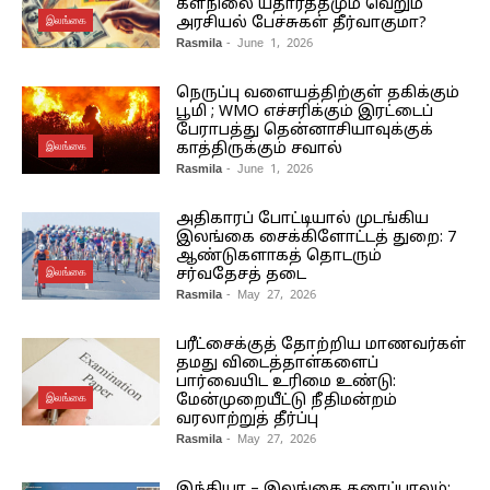
களநிலை யதார்த்தமும் வெறும்
இலங்கை
அரசியல் பேச்சுகள் தீர்வாகுமா?
Rasmila
- June 1, 2026
நெருப்பு வளையத்திற்குள் தகிக்கும்
பூமி ; WMO எச்சரிக்கும் இரட்டைப்
பேராபத்து தென்னாசியாவுக்குக்
இலங்கை
காத்திருக்கும் சவால்
Rasmila
- June 1, 2026
அதிகாரப் போட்டியால் முடங்கிய
இலங்கை சைக்கிளோட்டத் துறை: 7
ஆண்டுகளாகத் தொடரும்
இலங்கை
சர்வதேசத் தடை
Rasmila
- May 27, 2026
பரீட்சைக்குத் தோற்றிய மாணவர்கள்
தமது விடைத்தாள்களைப்
பார்வையிட உரிமை உண்டு:
இலங்கை
மேன்முறையீட்டு நீதிமன்றம்
வரலாற்றுத் தீர்ப்பு
Rasmila
- May 27, 2026
இந்தியா – இலங்கை தரைப்பாலம்: