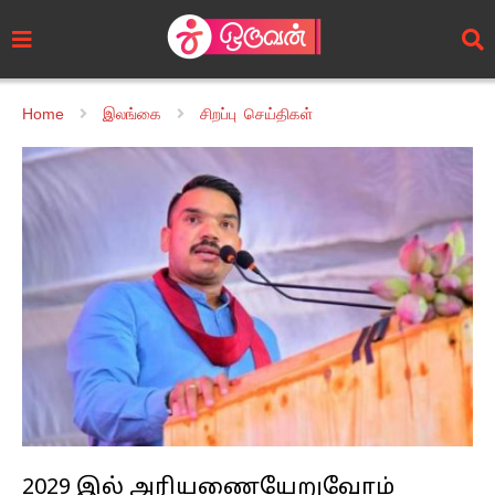
Home
இலங்கை
சிறப்பு செய்திகள்
2029 இல் அரியணையேறுவோம்