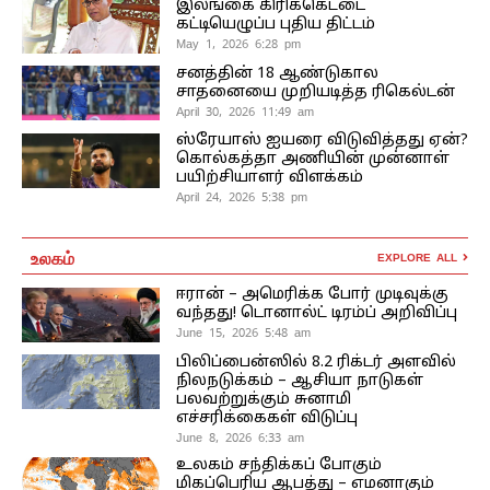
இலங்கை கிரிக்கெட்டை
கட்டியெழுப்ப புதிய திட்டம்
May 1, 2026 6:28 pm
சனத்தின் 18 ஆண்டுகால
சாதனையை முறியடித்த ரிகெல்டன்
April 30, 2026 11:49 am
ஸ்ரேயாஸ் ஐயரை விடுவித்தது ஏன்?
கொல்கத்தா அணியின் முன்னாள்
பயிற்சியாளர் விளக்கம்
April 24, 2026 5:38 pm
உலகம்
EXPLORE ALL
ஈரான் – அமெரிக்க போர் முடிவுக்கு
வந்தது! டொனால்ட் டிரம்ப் அறிவிப்பு
June 15, 2026 5:48 am
பிலிப்பைன்ஸில் 8.2 ரிக்டர் அளவில்
நிலநடுக்கம் – ஆசியா நாடுகள்
பலவற்றுக்கும் சுனாமி
எச்சரிக்கைகள் விடுப்பு
June 8, 2026 6:33 am
உலகம் சந்திக்கப் போகும்
மிகப்பெரிய ஆபத்து – எமனாகும்