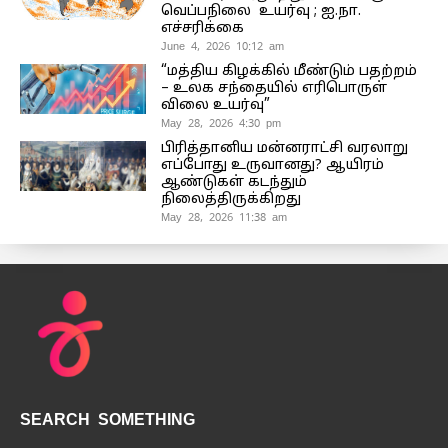
வெப்பநிலை உயர்வு ; ஐ.நா.
எச்சரிக்கை
June 4, 2026 10:12 am
“மத்திய கிழக்கில் மீண்டும் பதற்றம்
– உலக சந்தையில் எரிபொருள்
விலை உயர்வு”
May 28, 2026 4:30 pm
பிரித்தானிய மன்னராட்சி வரலாறு
எப்போது உருவானது? ஆயிரம்
ஆண்டுகள் கடந்தும்
நிலைத்திருக்கிறது
May 28, 2026 11:38 am
SEARCH SOMETHING