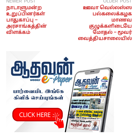
NEWER POST
OLDER POST
நாடாளுமன்ற
ஊவா வெல்லஸ்ஸ
உறுப்பினர்கள்
பல்கலைக்கழக
பாதுகாப்பு –
மாணவ
அரசாங்கத்தின்
குழுக்களிடையே
விளக்கம்
மோதல் – மூவர்
வைத்தியசாலையில்