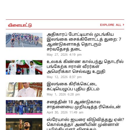
விளையாட்டு
EXPLORE ALL
அதிகாரப் போட்டியால் முடங்கிய
இலங்கை சைக்கிளோட்டத் துறை: 7
ஆண்டுகளாகத் தொடரும்
சர்வதேசத் தடை
May 27, 2026 4:19 pm
உலகக் கிண்ண கால்பந்து தொடரில்
பங்கேற்க ஈரான் வீரர்கள்
அமெரிக்கா செல்வது உறுதி
May 12, 2026 8:37 pm
இலங்கை கிரிக்கெட்டை
கட்டியெழுப்ப புதிய திட்டம்
May 1, 2026 6:28 pm
சனத்தின் 18 ஆண்டுகால
சாதனையை முறியடித்த ரிகெல்டன்
April 30, 2026 11:49 am
ஸ்ரேயாஸ் ஐயரை விடுவித்தது ஏன்?
கொல்கத்தா அணியின் முன்னாள்
பயிற்சியாளர் விளக்கம்