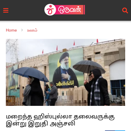
Home
உலகம்
மறைந்த ஹிஸ்புல்லா தலைவருக்கு
இன்று இறுதி அஞ்சலி