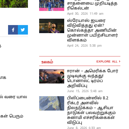
சாதனையை முறியடித்த
ரிகெல்டன்
April 30, 2026 11:49 am
ஸ்ரேயாஸ் ஐயரை
விடுவித்தது ஏன்?
கொல்கத்தா அணியின்
முன்னாள் பயிற்சியாளர்
விளக்கம்
April 24, 2026 5:38 pm
.
உலகம்
EXPLORE ALL
ஈரான் – அமெரிக்க போர்
முடிவுக்கு வந்தது!
தாக
டொனால்ட் டிரம்ப்
அறிவிப்பு
June 15, 2026 5:48 am
தல் வரை யால
பிலிப்பைன்ஸில் 8.2
ரிக்டர் அளவில்
நிலநடுக்கம் – ஆசியா
நாடுகள் பலவற்றுக்கும்
கள் பெரும்
சுனாமி எச்சரிக்கைகள்
விடுப்பு
June 8, 2026 6:33 am