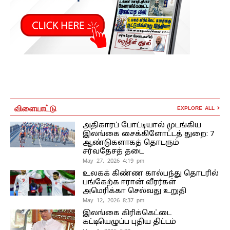
விளையாட்டு
EXPLORE ALL
அதிகாரப் போட்டியால் முடங்கிய
இலங்கை சைக்கிளோட்டத் துறை: 7
ஆண்டுகளாகத் தொடரும்
சர்வதேசத் தடை
May 27, 2026 4:19 pm
உலகக் கிண்ண கால்பந்து தொடரில்
பங்கேற்க ஈரான் வீரர்கள்
அமெரிக்கா செல்வது உறுதி
May 12, 2026 8:37 pm
இலங்கை கிரிக்கெட்டை
கட்டியெழுப்ப புதிய திட்டம்