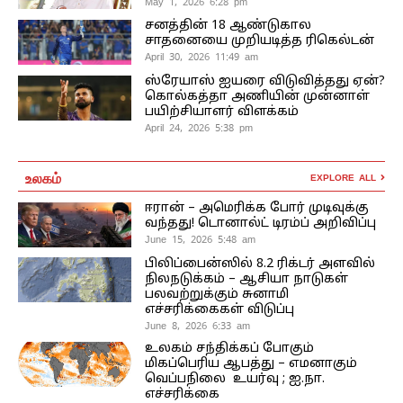
May 1, 2026 6:28 pm
சனத்தின் 18 ஆண்டுகால
சாதனையை முறியடித்த ரிகெல்டன்
April 30, 2026 11:49 am
ஸ்ரேயாஸ் ஐயரை விடுவித்தது ஏன்?
கொல்கத்தா அணியின் முன்னாள்
பயிற்சியாளர் விளக்கம்
April 24, 2026 5:38 pm
உலகம்
EXPLORE ALL
ஈரான் – அமெரிக்க போர் முடிவுக்கு
வந்தது! டொனால்ட் டிரம்ப் அறிவிப்பு
June 15, 2026 5:48 am
பிலிப்பைன்ஸில் 8.2 ரிக்டர் அளவில்
நிலநடுக்கம் – ஆசியா நாடுகள்
பலவற்றுக்கும் சுனாமி
எச்சரிக்கைகள் விடுப்பு
June 8, 2026 6:33 am
உலகம் சந்திக்கப் போகும்
மிகப்பெரிய ஆபத்து – எமனாகும்
வெப்பநிலை உயர்வு ; ஐ.நா.
எச்சரிக்கை