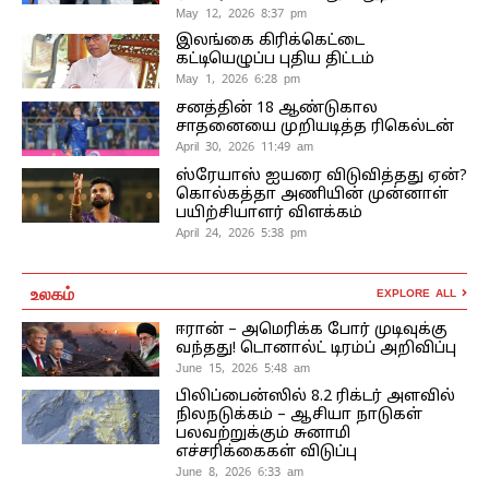
May 12, 2026 8:37 pm
இலங்கை கிரிக்கெட்டை
கட்டியெழுப்ப புதிய திட்டம்
May 1, 2026 6:28 pm
சனத்தின் 18 ஆண்டுகால
சாதனையை முறியடித்த ரிகெல்டன்
April 30, 2026 11:49 am
ஸ்ரேயாஸ் ஐயரை விடுவித்தது ஏன்?
கொல்கத்தா அணியின் முன்னாள்
பயிற்சியாளர் விளக்கம்
April 24, 2026 5:38 pm
உலகம்
EXPLORE ALL
ஈரான் – அமெரிக்க போர் முடிவுக்கு
வந்தது! டொனால்ட் டிரம்ப் அறிவிப்பு
June 15, 2026 5:48 am
பிலிப்பைன்ஸில் 8.2 ரிக்டர் அளவில்
நிலநடுக்கம் – ஆசியா நாடுகள்
பலவற்றுக்கும் சுனாமி
எச்சரிக்கைகள் விடுப்பு
June 8, 2026 6:33 am