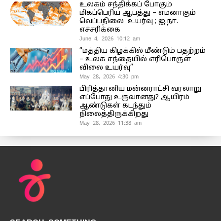
உலகம் சந்திக்கப் போகும்
மிகப்பெரிய ஆபத்து – எமனாகும்
வெப்பநிலை உயர்வு ; ஐ.நா.
எச்சரிக்கை
June 4, 2026 10:12 am
“மத்திய கிழக்கில் மீண்டும் பதற்றம்
– உலக சந்தையில் எரிபொருள்
விலை உயர்வு”
May 28, 2026 4:30 pm
பிரித்தானிய மன்னராட்சி வரலாறு
எப்போது உருவானது? ஆயிரம்
ஆண்டுகள் கடந்தும்
நிலைத்திருக்கிறது
May 28, 2026 11:38 am