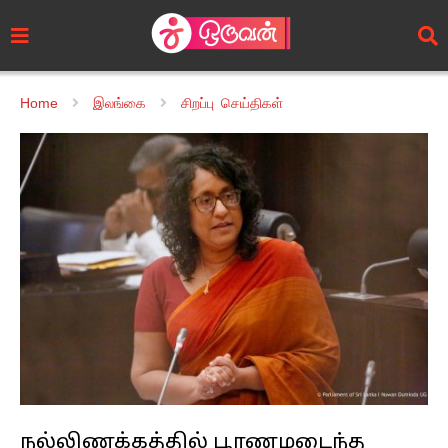
Home
இலங்கை
சிறப்பு செய்திகள்
நல்லிணக்கத்தில் பூரணமடைந்த