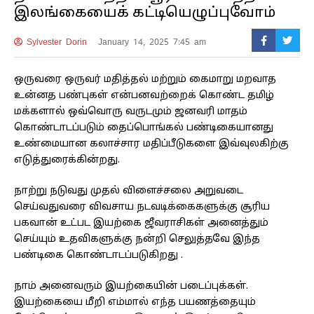
இலங்கையைக் கட்டியெழுப்புவோம்
Sylvester Dorin
January 14, 2025 7:45 am
ஒருவரை ஒருவர் மதித்தல் மற்றும் கைமாறு மறவாத
உன்னத பண்புகள் என்பனவற்றைக் கொண்ட தமிழ்
மக்களால் ஒவ்வொரு வருடமும் ஜனவரி மாதம்
கொண்டாடப்படும் தைப்பொங்கல் பண்டிகையானது
உண்மையான கலாச்சார மதிப்பீடுகளை இவ்வுலகிற்கு
எடுத்துரைக்கின்றது.
நாற்று நடுவது முதல் விளைச்சலை அறுவடை
செய்வதுவரை விவசாய நடவடிக்கைகளுக்கு சூரிய
பகவான் உட்பட இயற்கை ஜீவராசிகள் அனைத்தும்
செய்யும் உதவிகளுக்கு நன்றி செலுத்தவே இந்த
பண்டிகை கொண்டாடப்படுகிறது .
நாம் அனைவரும் இயற்கையின் படைப்புக்கள்.
இயற்கையை மீறி எம்மால் எந்த பயணத்தையும்