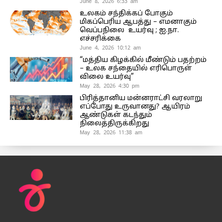
June 8, 2026 6:33 am
உலகம் சந்திக்கப் போகும்
மிகப்பெரிய ஆபத்து – எமனாகும்
வெப்பநிலை உயர்வு ; ஐ.நா.
எச்சரிக்கை
June 4, 2026 10:12 am
“மத்திய கிழக்கில் மீண்டும் பதற்றம்
– உலக சந்தையில் எரிபொருள்
விலை உயர்வு”
May 28, 2026 4:30 pm
பிரித்தானிய மன்னராட்சி வரலாறு
எப்போது உருவானது? ஆயிரம்
ஆண்டுகள் கடந்தும்
நிலைத்திருக்கிறது
May 28, 2026 11:38 am