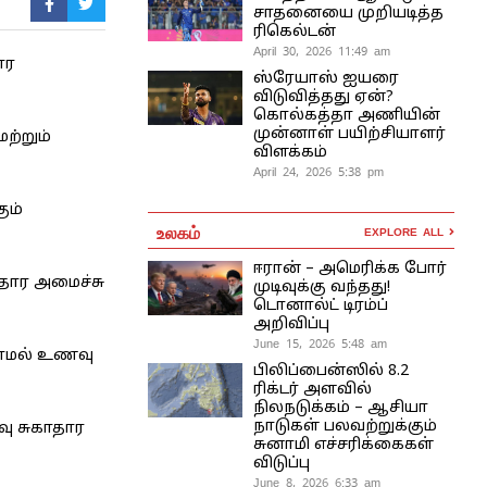
சாதனையை முறியடித்த
ரிகெல்டன்
April 30, 2026 11:49 am
ார
ஸ்ரேயாஸ் ஐயரை
விடுவித்தது ஏன்?
கொல்கத்தா அணியின்
முன்னாள் பயிற்சியாளர்
ற்றும்
விளக்கம்
April 24, 2026 5:38 pm
ும்
உலகம்
EXPLORE ALL
ஈரான் – அமெரிக்க போர்
ாதார அமைச்சு
முடிவுக்கு வந்தது!
டொனால்ட் டிரம்ப்
அறிவிப்பு
June 15, 2026 5:48 am
லாமல் உணவு
பிலிப்பைன்ஸில் 8.2
ரிக்டர் அளவில்
நிலநடுக்கம் – ஆசியா
நாடுகள் பலவற்றுக்கும்
வு சுகாதார
சுனாமி எச்சரிக்கைகள்
விடுப்பு
June 8, 2026 6:33 am