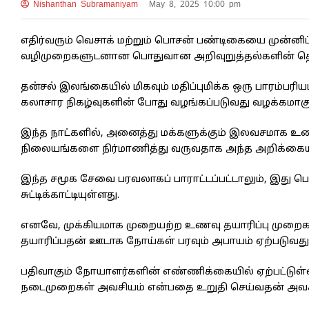
Nishanthan Subramaniyam
May 8, 2025 10:00 pm
எதிர்வரும் வெசாக் மற்றும் பொசன் பண்டிகையை முன்னிட்
வழிமுறைகளுடனான பொதுவான அறிவுறுத்தல்களின் தொகு
தன்சல் இலங்கையில் மிகவும் மதிப்புமிக்க ஒரு பாரம்பரியம
கலாசார நிகழ்வுகளின் போது வழங்கப்படுவது வழக்கமாகு
இந்த நாட்களில், அனைத்து மக்களுக்கும் இலவசமாக உண
நிலையங்களை நிர்மாணித்து வருவதாக அந்த அறிக்கையில்
இந்த சமூக சேவை பரவலாகப் பாராட்டப்பட்டாலும், இது ப
சுட்டிக்காட்டியுள்ளது.
எனவே, முக்கியமாக முறையற்ற உணவு தயாரிப்பு முறைகள
தயாரிப்பதன் ஊடாக நோய்கள் பரவும் அபாயம் ஏற்படுவது 
பதிவாகும் நோயாளர்களின் எண்ணிக்கையில் ஏற்பட்டுள்ள
நடைமுறைகள் அவசியம் என்பதை உறுதி செய்வதன் அவசிய