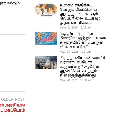
ார மற்றும்
உலகம் சந்திக்கப்
போகும் மிகப்பெரிய
ஆபத்து – எமனாகும்
வெப்பநிலை உயர்வு ;
ஐ.நா. எச்சரிக்கை
June 4, 2026 10:12 am
“மத்திய கிழக்கில்
மீண்டும் பதற்றம் – உலக
சந்தையில் எரிபொருள்
விலை உயர்வு”
May 28, 2026 4:30 pm
பிரித்தானிய மன்னராட்சி
வரலாறு எப்போது
உருவானது? ஆயிரம்
ஆண்டுகள் கடந்தும்
நிலைத்திருக்கிறது
May 28, 2026 11:38 am
OLDER POST
ார் அரசியல்
 மாட்டோம்