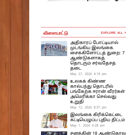
விளையாட்டு
EXPLORE ALL
அதிகாரப் போட்டியால்
முடங்கிய இலங்கை
சைக்கிளோட்டத் துறை: 7
ஆண்டுகளாகத்
தொடரும் சர்வதேசத்
தடை
May 27, 2026 4:19 pm
உலகக் கிண்ண
கால்பந்து தொடரில்
பங்கேற்க ஈரான் வீரர்கள்
அமெரிக்கா செல்வது
உறுதி
May 12, 2026 8:37 pm
இலங்கை கிரிக்கெட்டை
கட்டியெழுப்ப புதிய திட்டம்
May 1, 2026 6:28 pm
சனத்தின் 18 ஆண்டுகால