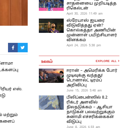
சாதனையை முறியடித்த
ரிகெல்டன்
April 30, 2026 11:49 am
ஸ்ரேயாஸ் ஐயரை
விடுவித்தது ஏன்?
கொல்கத்தா அணியின்
முன்னாள் பயிற்சியாளர்
விளக்கம்
April 24, 2026 5:38 pm
உலகம்
EXPLORE ALL
ப்ளோமா
க்களப்பு
ஈரான் – அமெரிக்க போர்
முடிவுக்கு வந்தது!
டொனால்ட் டிரம்ப்
அறிவிப்பு
ரியர் எஸ்.
June 15, 2026 5:48 am
்டு
பிலிப்பைன்ஸில் 8.2
ரிக்டர் அளவில்
நிலநடுக்கம் – ஆசியா
நாடுகள் பலவற்றுக்கும்
் மற்றும்
சுனாமி எச்சரிக்கைகள்
்களைப்
விடுப்பு
June 8, 2026 6:33 am