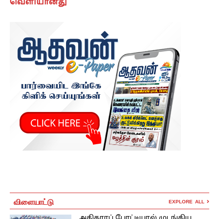
வெளியானது
விளையாட்டு
EXPLORE ALL
அதிகாரப் போட்டியால் முடங்கிய