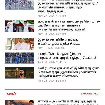
இலங்கை சைக்கிளோட்டத் துறை: 7
ஆண்டுகளாகத் தொடரும்
சர்வதேசத் தடை
May 27, 2026 4:19 pm
உலகக் கிண்ண கால்பந்து தொடரில்
பங்கேற்க ஈரான் வீரர்கள்
அமெரிக்கா செல்வது உறுதி
May 12, 2026 8:37 pm
இலங்கை கிரிக்கெட்டை
கட்டியெழுப்ப புதிய திட்டம்
May 1, 2026 6:28 pm
சனத்தின் 18 ஆண்டுகால
சாதனையை முறியடித்த ரிகெல்டன்
April 30, 2026 11:49 am
ஸ்ரேயாஸ் ஐயரை விடுவித்தது ஏன்?
கொல்கத்தா அணியின் முன்னாள்
பயிற்சியாளர் விளக்கம்
April 24, 2026 5:38 pm
உலகம்
EXPLORE ALL
ஈரான் – அமெரிக்க போர் முடிவுக்கு