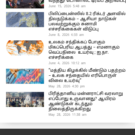
வந்தது! டொனால்ட் டிரம்ப் அறிவிப்பு
June 15, 2026 5:48 am
பிலிப்பைன்ஸில் 8.2 ரிக்டர் அளவில்
நிலநடுக்கம் – ஆசியா நாடுகள்
பலவற்றுக்கும் சுனாமி
எச்சரிக்கைகள் விடுப்பு
June 8, 2026 6:33 am
உலகம் சந்திக்கப் போகும்
மிகப்பெரிய ஆபத்து – எமனாகும்
வெப்பநிலை உயர்வு ; ஐ.நா.
எச்சரிக்கை
June 4, 2026 10:12 am
“மத்திய கிழக்கில் மீண்டும் பதற்றம்
– உலக சந்தையில் எரிபொருள்
விலை உயர்வு”
May 28, 2026 4:30 pm
பிரித்தானிய மன்னராட்சி வரலாறு
எப்போது உருவானது? ஆயிரம்
ஆண்டுகள் கடந்தும்
நிலைத்திருக்கிறது
May 28, 2026 11:38 am