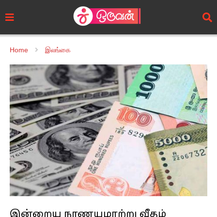
Home
இலங்கை
இன்றைய நாணயமாற்று வீதம்