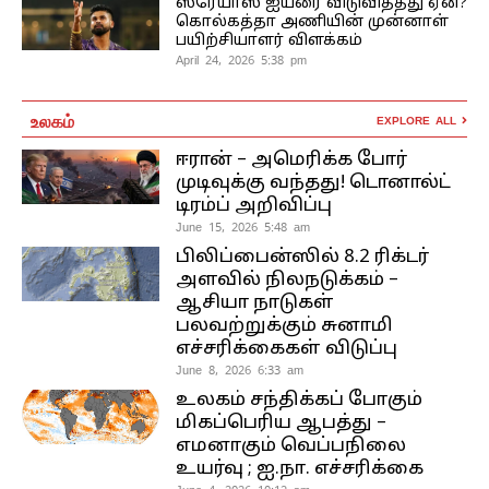
ஸ்ரேயாஸ் ஐயரை விடுவித்தது ஏன்?
கொல்கத்தா அணியின் முன்னாள்
பயிற்சியாளர் விளக்கம்
April 24, 2026 5:38 pm
உலகம்
EXPLORE ALL
ஈரான் – அமெரிக்க போர்
முடிவுக்கு வந்தது! டொனால்ட்
டிரம்ப் அறிவிப்பு
June 15, 2026 5:48 am
பிலிப்பைன்ஸில் 8.2 ரிக்டர்
அளவில் நிலநடுக்கம் –
ஆசியா நாடுகள்
பலவற்றுக்கும் சுனாமி
எச்சரிக்கைகள் விடுப்பு
June 8, 2026 6:33 am
உலகம் சந்திக்கப் போகும்
மிகப்பெரிய ஆபத்து –
எமனாகும் வெப்பநிலை
உயர்வு ; ஐ.நா. எச்சரிக்கை