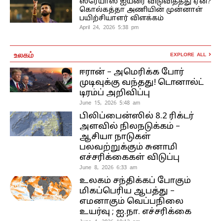
ஸ்ரேயாஸ் ஐயரை விடுவித்தது ஏன்?
கொல்கத்தா அணியின் முன்னாள்
பயிற்சியாளர் விளக்கம்
April 24, 2026 5:38 pm
உலகம்
EXPLORE ALL
ஈரான் – அமெரிக்க போர்
முடிவுக்கு வந்தது! டொனால்ட்
டிரம்ப் அறிவிப்பு
June 15, 2026 5:48 am
பிலிப்பைன்ஸில் 8.2 ரிக்டர்
அளவில் நிலநடுக்கம் –
ஆசியா நாடுகள்
பலவற்றுக்கும் சுனாமி
எச்சரிக்கைகள் விடுப்பு
June 8, 2026 6:33 am
உலகம் சந்திக்கப் போகும்
மிகப்பெரிய ஆபத்து –
எமனாகும் வெப்பநிலை
உயர்வு ; ஐ.நா. எச்சரிக்கை