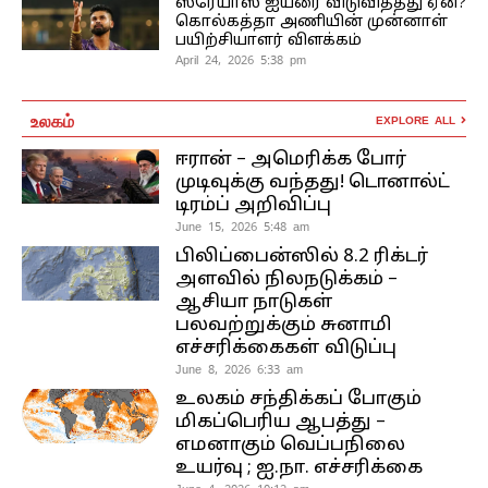
ஸ்ரேயாஸ் ஐயரை விடுவித்தது ஏன்?
கொல்கத்தா அணியின் முன்னாள்
பயிற்சியாளர் விளக்கம்
April 24, 2026 5:38 pm
உலகம்
EXPLORE ALL
ஈரான் – அமெரிக்க போர்
முடிவுக்கு வந்தது! டொனால்ட்
டிரம்ப் அறிவிப்பு
June 15, 2026 5:48 am
பிலிப்பைன்ஸில் 8.2 ரிக்டர்
அளவில் நிலநடுக்கம் –
ஆசியா நாடுகள்
பலவற்றுக்கும் சுனாமி
எச்சரிக்கைகள் விடுப்பு
June 8, 2026 6:33 am
உலகம் சந்திக்கப் போகும்
மிகப்பெரிய ஆபத்து –
எமனாகும் வெப்பநிலை
உயர்வு ; ஐ.நா. எச்சரிக்கை