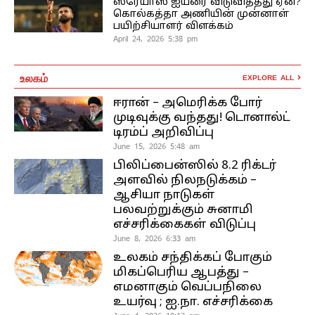
ஸ்ரேயாஸ் ஐயரை விடுவித்தது ஏன்?
கொல்கத்தா அணியின் முன்னாள்
பயிற்சியாளர் விளக்கம்
April 24, 2026 5:38 pm
உலகம்
EXPLORE ALL
ஈரான் – அமெரிக்க போர்
முடிவுக்கு வந்தது! டொனால்ட்
டிரம்ப் அறிவிப்பு
June 15, 2026 5:48 am
பிலிப்பைன்ஸில் 8.2 ரிக்டர்
அளவில் நிலநடுக்கம் –
ஆசியா நாடுகள்
பலவற்றுக்கும் சுனாமி
எச்சரிக்கைகள் விடுப்பு
June 8, 2026 6:33 am
உலகம் சந்திக்கப் போகும்
மிகப்பெரிய ஆபத்து –
எமனாகும் வெப்பநிலை
உயர்வு ; ஐ.நா. எச்சரிக்கை