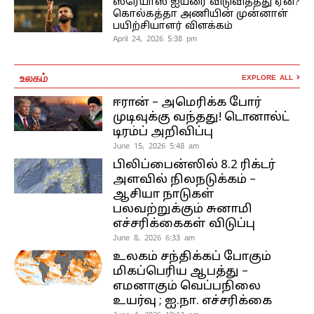
ஸ்ரேயாஸ் ஐயரை விடுவித்தது ஏன்?
கொல்கத்தா அணியின் முன்னாள்
பயிற்சியாளர் விளக்கம்
April 24, 2026 5:38 pm
உலகம்
EXPLORE ALL
ஈரான் – அமெரிக்க போர்
முடிவுக்கு வந்தது! டொனால்ட்
டிரம்ப் அறிவிப்பு
June 15, 2026 5:48 am
பிலிப்பைன்ஸில் 8.2 ரிக்டர்
அளவில் நிலநடுக்கம் –
ஆசியா நாடுகள்
பலவற்றுக்கும் சுனாமி
எச்சரிக்கைகள் விடுப்பு
June 8, 2026 6:33 am
உலகம் சந்திக்கப் போகும்
மிகப்பெரிய ஆபத்து –
எமனாகும் வெப்பநிலை
உயர்வு ; ஐ.நா. எச்சரிக்கை