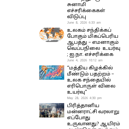
சுனாமி
எச்சரிக்கைகள்
விடுப்பு
June 8, 2026 6:33 am
உலகம் சந்திக்கப்
போகும் மிகப்பெரிய
ஆபத்து – எமனாகும்
வெப்பநிலை உயர்வு
; ஐ.நா. எச்சரிக்கை
June 4, 2026 10:12 am
“மத்திய கிழக்கில்
மீண்டும் பதற்றம் –
உலக சந்தையில்
எரிபொருள் விலை
உயர்வு”
May 28, 2026 4:30 pm
பிரித்தானிய
மன்னராட்சி வரலாறு
எப்போது
உருவானது? ஆயிரம்