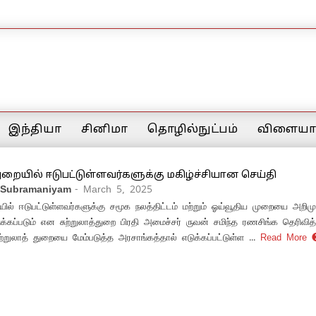
இந்தியா
சினிமா
தொழில்நுட்பம்
விளையாட
துறையில் ஈடுபட்டுள்ளவர்களுக்கு மகிழ்ச்சியான செய்தி
 Subramaniyam
- March 5, 2025
ையில் ஈடுபட்டுள்ளவர்களுக்கு சமூக நலத்திட்டம் மற்றும் ஓய்வூதிய முறையை அறிமு
்கப்படும் என சுற்றுலாத்துறை பிரதி அமைச்சர் ருவன் சமிந்த ரணசிங்க தெரிவித்த
்றுலாத் துறையை மேம்படுத்த அரசாங்கத்தால் எடுக்கப்பட்டுள்ள ...
Read More