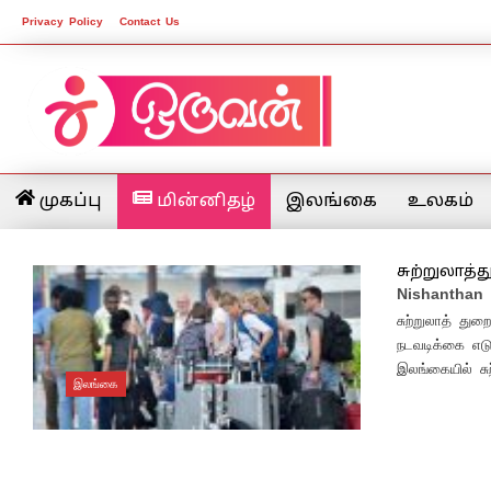
Privacy Policy
Contact Us
முகப்பு
மின்னிதழ்
இலங்கை
உலகம்
சுற்றுலாத்
Nishanthan
சுற்றுலாத் துற
நடவடிக்கை எடுக
இலங்கையில் சுற
இலங்கை