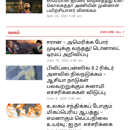
ஸ்ரேயாஸ் ஐயரை விடுவித்தது ஏன்?
கொல்கத்தா அணியின் முன்னாள்
பயிற்சியாளர் விளக்கம்
April 24, 2026 5:38 pm
உலகம்
EXPLORE ALL
ஈரான் – அமெரிக்க போர்
முடிவுக்கு வந்தது! டொனால்ட்
டிரம்ப் அறிவிப்பு
June 15, 2026 5:48 am
பிலிப்பைன்ஸில் 8.2 ரிக்டர்
அளவில் நிலநடுக்கம் –
ஆசியா நாடுகள்
பலவற்றுக்கும் சுனாமி
எச்சரிக்கைகள் விடுப்பு
June 8, 2026 6:33 am
உலகம் சந்திக்கப் போகும்
மிகப்பெரிய ஆபத்து –
எமனாகும் வெப்பநிலை
உயர்வு ; ஐ.நா. எச்சரிக்கை